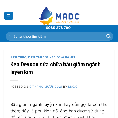
Skip
to
content
0989 278 790
Tìm
kiếm:
KIẾN THỨC
,
KIẾN THỨC VỀ KEO CÔNG NGHIỆP
Keo Devcon sửa chữa bầu giảm ngành
luyện kim
POSTED ON
9 THÁNG MƯỜI, 2021
BY
MADC
Bầu giảm ngành luyện kim
hay còn gọi là côn thu
thép; đây là phụ kiện nối ống hàn được sử dụng
để nối 2 ống có kích thước đường kính khác