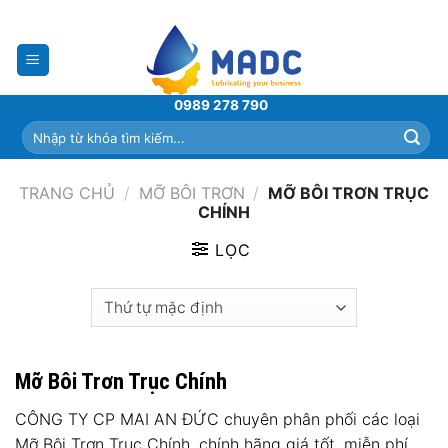
Skip
to
content
0989 278 790
Tìm
kiếm:
TRANG CHỦ
/
MỠ BÔI TRƠN
/
MỠ BÔI TRƠN TRỤC
CHÍNH
LỌC
Mỡ Bôi Trơn Trục Chính
CÔNG TY CP MAI AN ĐỨC chuyên phân phối các loại
Mỡ Bôi Trơn Trục Chính, chính hãng giá tốt, miễn phí