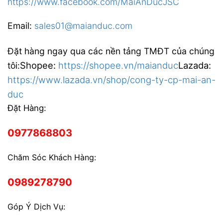
https://www.facebook.com/MaiAnDucJSC
Email:
sales01@maianduc.com
Đặt hàng ngay qua các nền tảng TMĐT của chúng
Shopee:
https://shopee.vn/maianduc
Lazada:
tôi:
https://www.lazada.vn/shop/cong-ty-cp-mai-an-
duc
Đặt Hàng:
0977868803
Chăm Sóc Khách Hàng:
0989278790
Góp Ý Dịch Vụ: