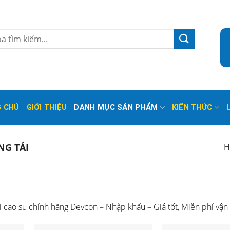
 CHỦ
GIỚI THIỆU
DANH MỤC SẢN PHẨM
KIẾN THỨC
NG TẢI
H
ao su chính hãng Devcon – Nhập khẩu – Giá tốt, Miễn phí vận