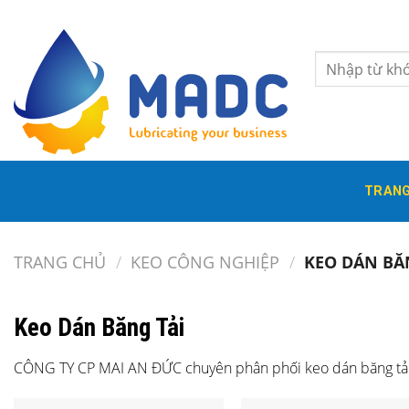
Skip
to
content
Tìm
kiếm:
TRANG
TRANG CHỦ
/
KEO CÔNG NGHIỆP
/
KEO DÁN BĂ
Keo Dán Băng Tải
CÔNG TY CP MAI AN ĐỨC chuyên phân phối keo dán băng tải c