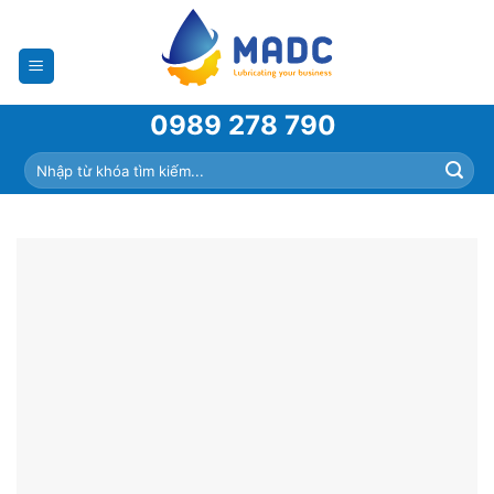
Skip
to
content
0989 278 790
Tìm
kiếm: