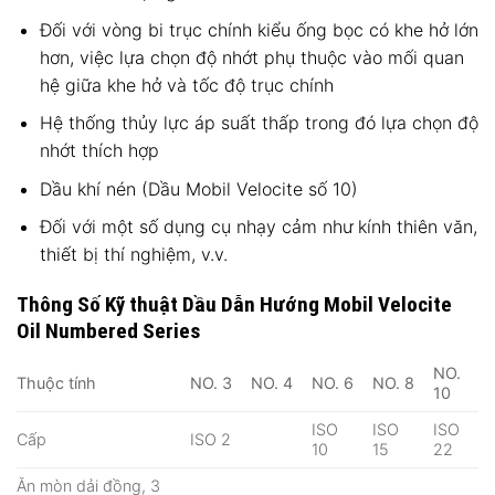
Đối với vòng bi trục chính kiểu ống bọc có khe hở lớn
hơn, việc lựa chọn độ nhớt phụ thuộc vào mối quan
hệ giữa khe hở và tốc độ trục chính
Hệ thống thủy lực áp suất thấp trong đó lựa chọn độ
nhớt thích hợp
Dầu khí nén (Dầu Mobil Velocite số 10)
Đối với một số dụng cụ nhạy cảm như kính thiên văn,
thiết bị thí nghiệm, v.v.
Thông Số Kỹ thuật Dầu Dẫn Hướng Mobil Velocite
Oil Numbered Series
NO.
Thuộc tính
NO. 3
NO. 4
NO. 6
NO. 8
10
ISO
ISO
ISO
Cấp
ISO 2
10
15
22
Ăn mòn dải đồng, 3