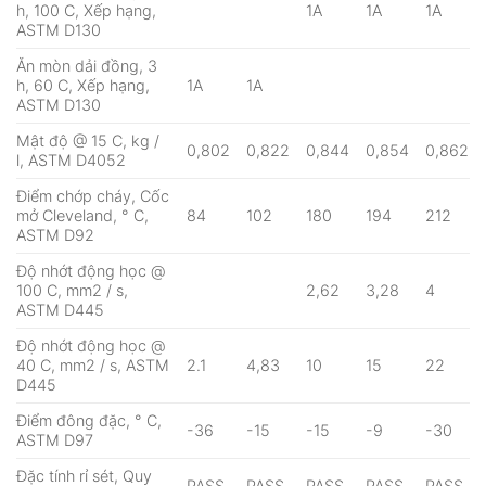
h, 100 C, Xếp hạng,
1A
1A
1A
ASTM D130
Ăn mòn dải đồng, 3
h, 60 C, Xếp hạng,
1A
1A
ASTM D130
Mật độ @ 15 C, kg /
0,802
0,822
0,844
0,854
0,862
l, ASTM D4052
Điểm chớp cháy, Cốc
mở Cleveland, ° C,
84
102
180
194
212
ASTM D92
Độ nhớt động học @
100 C, mm2 / s,
2,62
3,28
4
ASTM D445
Độ nhớt động học @
40 C, mm2 / s, ASTM
2.1
4,83
10
15
22
D445
Điểm đông đặc, ° C,
-36
-15
-15
-9
-30
ASTM D97
Đặc tính rỉ sét, Quy
PASS
PASS
PASS
PASS
PASS