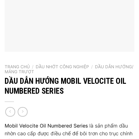
TRANG CHỦ
/
DẦU NHỚT CÔNG NGHIỆP
/
DẦU DẪN HƯỚNG/
MÁNG TRƯỢT
DẦU DẪN HƯỚNG MOBIL VELOCITE OIL
NUMBERED SERIES
Mobil Velocite Oil Numbered Series
là sản phẩm dầu
nhờn cao cấp được điều chế để bôi trơn cho trục chính