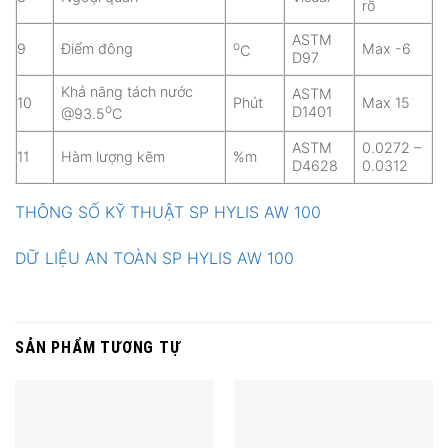
rõ
ASTM
o
9
Điểm đông
Max -6
C
D97
Khả năng tách nước
ASTM
10
Phút
Max 15
o
D1401
@93.5
C
ASTM
0.0272 –
11
Hàm lượng kẽm
%m
D4628
0.0312
THÔNG SỐ KỸ THUẬT SP HYLIS AW 100
DỮ LIỆU AN TOÀN SP HYLIS AW 100
SẢN PHẨM TƯƠNG TỰ