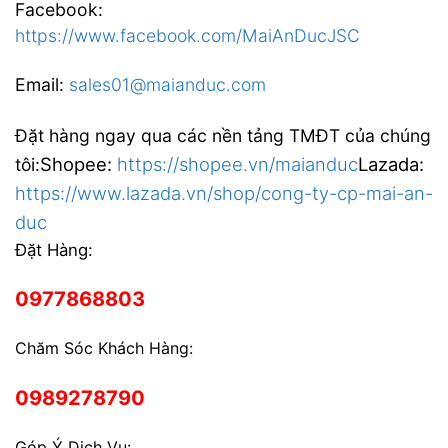
Facebook:
https://www.facebook.com/MaiAnDucJSC
Email:
sales01@maianduc.com
Đặt hàng ngay qua các nền tảng TMĐT của chúng
Shopee:
https://shopee.vn/maianduc
Lazada:
tôi:
https://www.lazada.vn/shop/cong-ty-cp-mai-an-
duc
Đặt Hàng:
0977868803
Chăm Sóc Khách Hàng:
0989278790
Góp Ý Dịch Vụ: