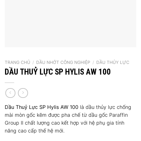
TRANG CHỦ
/
DẦU NHỚT CÔNG NGHIỆP
/
DẦU THỦY LỰC
DẦU THUỶ LỰC SP HYLIS AW 100
Dầu Thuỷ Lực SP Hylis AW 100
là dầu thủy lực chống
mài mòn gốc kẽm được pha chế từ dầu gốc Paraffin
Group II chất lượng cao kết hợp với hệ phụ gia tính
năng cao cấp thế hệ mới.