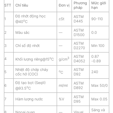
Phương
Mức giới
STT
Chỉ tiêu
Đơn vị
pháp
hạn
Độ nhớt động học
ASTM
1
cSt
90-110
o
D445
@40
C
ASTM
2
Màu sắc
—
0.0
D1500
ASTM
3
Chỉ số độ nhớt
—
Min 100
D2270
ASTM
0.87
o
3
4
Khối lượng riêng@15
C
g/cm
D4052
-0.89
Nhiệt độ chớp cháy
ASTM
o
5
240
C
cốc hở (COC)
D92
Độ tạo bọt (SeqII)
ASTM
6
ml/ml
Max 50/0
o
D892
@93.5
C
ASTM
7
Hàm lượng nước
%V
Max 0.05
D95
Sáng và
8
Ngoại quan
—
Visual