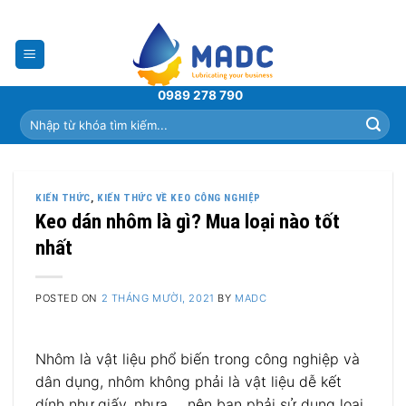
Skip
to
content
0989 278 790
Tìm
kiếm:
KIẾN THỨC
,
KIẾN THỨC VỀ KEO CÔNG NGHIỆP
Keo dán nhôm là gì? Mua loại nào tốt
nhất
POSTED ON
2 THÁNG MƯỜI, 2021
BY
MADC
Nhôm là vật liệu phổ biến trong công nghiệp và
dân dụng, nhôm không phải là vật liệu dễ kết
dính như giấy, nhựa,… nên bạn phải sử dụng loại