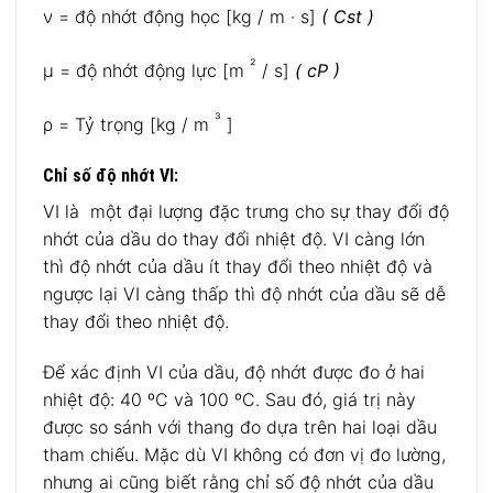
ν = độ nhớt động học [kg / m · s]
( Cst )
²
μ = độ nhớt động lực [m
/ s]
( cP )
³
ρ = Tỷ trọng [kg / m
]
Chỉ số độ nhớt VI:
VI là một đại lượng đặc trưng cho sự thay đổi độ
nhớt của dầu do thay đổi nhiệt độ. VI càng lớn
thì độ nhớt của dầu ít thay đổi theo nhiệt độ và
ngược lại VI càng thấp thì độ nhớt của dầu sẽ dễ
thay đổi theo nhiệt độ.
Để xác định VI của dầu, độ nhớt được đo ở hai
nhiệt độ: 40 ºC và 100 ºC. Sau đó, giá trị này
được so sánh với thang đo dựa trên hai loại dầu
tham chiếu. Mặc dù VI không có đơn vị đo lường,
nhưng ai cũng biết rằng chỉ số độ nhớt của dầu