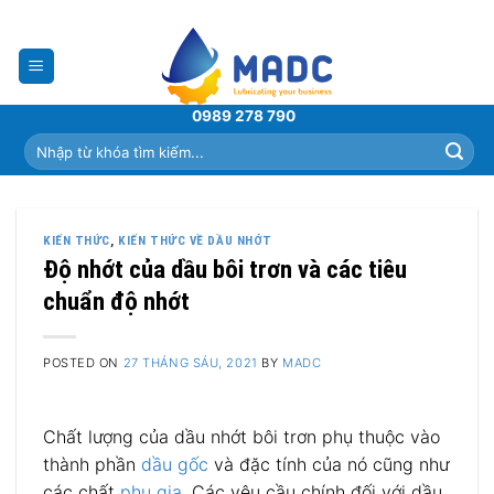
Skip
to
content
0989 278 790
Tìm
kiếm:
KIẾN THỨC
,
KIẾN THỨC VỀ DẦU NHỚT
Độ nhớt của dầu bôi trơn và các tiêu
chuẩn độ nhớt
POSTED ON
27 THÁNG SÁU, 2021
BY
MADC
Chất lượng của dầu nhớt bôi trơn phụ thuộc vào
thành phần
dầu gốc
và đặc tính của nó cũng như
các chất
phụ gia
. Các yêu cầu chính đối với dầu