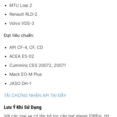
MTU Loại 2
Renault RLD-2
Volvo VDS-3
Đạt tiêu chuẩn:
API CF-4, CF, CD
ACEA E5-02
Cummins CES 20072, 20071
Mack EO-M Plus
JASO DH-1
TẢI CHỨNG NHẬN API TẠI ĐÂY
Lưu Ý Khi Sử Dụng
Với các loại xe có lắp bộ lọc cặn hạt diesel (DPFs), thì