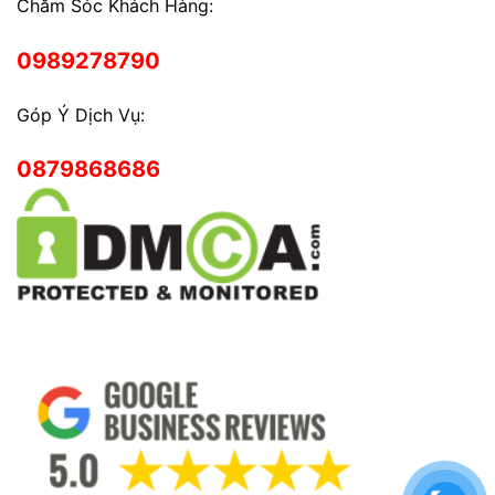
Chăm Sóc Khách Hàng:
0989278790
Góp Ý Dịch Vụ:
0879868686