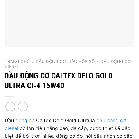
TRANG CHỦ
/
DẦU ĐỘNG CƠ, DẦU HỘP SỐ
/
DẦU ĐỘNG CƠ
DIESEL
DẦU ĐỘNG CƠ CALTEX DELO GOLD
ULTRA CI-4 15W40
Dầu
động cơ
Caltex Delo Gold Ultra
là
dầu động cơ
diesel
cỡ lớn hiệu năng cao, đa cấp, được thiết kế đặc
biệt để bôi trơn nhiều động cơ đòi hỏi dầu nhờn có cấp