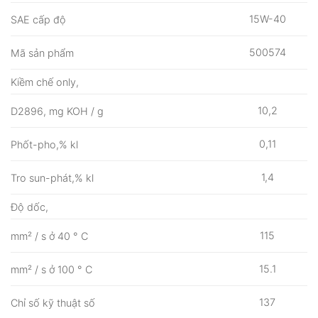
15W-40
SAE cấp độ
500574
Mã sản phẩm
Kiềm chế only,
10,2
D2896, mg KOH / g
0,11
Phốt-pho,% kl
1,4
Tro sun-phát,% kl
Độ dốc,
115
mm² / s ở 40 ° C
15.1
mm² / s ở 100 ° C
137
Chỉ số kỹ thuật số