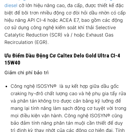
diesel
cỡ lớn hiệu năng cao, đa cấp, được thiết kế đặc
biệt để bôi trơn nhiều động cơ đòi hỏi dầu nhờn có cấp
hiệu năng API CI-4 hoặc ACEA E7, bao gồm các động
cơ sử dụng công nghệ kiểm soát khí thải Selective
Catalytic Reduction (SCR) và / hoặc Exhaust Gas
Recirculation (EGR).
Ưu Điểm Dầu Động Cơ Caltex Delo Gold Ultra CI-4
15W40
Giảm chi phí bảo trì
Công nghệ ISOSYN® là sự kết hợp giữa dầu gốc
craking hy-đrô chất lượng cao và hệ phụ gia tẩy rửa
và phân tán không tro được cân bằng kỹ lưỡng để
mang lại tính năng làm sạch động cơ tuyệt vời trong
mọi điều kiện vận hành. Công nghệ ISOSYN® cũng
bảo đảm tính năng phân tán muội cần thiết để duy
trì định kỳ thay nhớt của các động cơ hiện đại. Tính