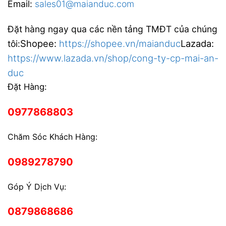
Email:
sales01@maianduc.com
Đặt hàng ngay qua các nền tảng TMĐT của chúng
Shopee:
https://shopee.vn/maianduc
Lazada:
tôi:
https://www.lazada.vn/shop/cong-ty-cp-mai-an-
duc
Đặt Hàng:
0977868803
Chăm Sóc Khách Hàng:
0989278790
Góp Ý Dịch Vụ:
0879868686