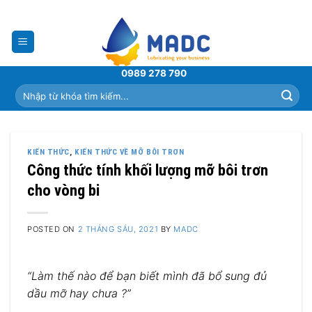
Skip
to
content
0989 278 790
Tìm
kiếm:
KIẾN THỨC
,
KIẾN THỨC VỀ MỠ BÔI TRƠN
Công thức tính khối lượng mỡ bôi trơn
cho vòng bi
POSTED ON
2 THÁNG SÁU, 2021
BY
MADC
“Làm thế nào để bạn biết mình đã bổ sung đủ
dầu mỡ hay chưa ?”