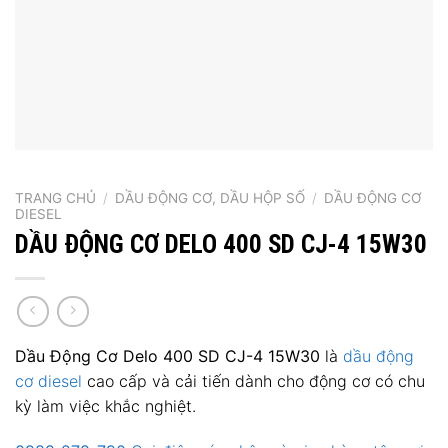
TRANG CHỦ
/
DẦU ĐỘNG CƠ, DẦU HỘP SỐ
/
DẦU ĐỘNG CƠ
DIESEL
DẦU ĐỘNG CƠ DELO 400 SD CJ-4 15W30
Dầu Động Cơ Delo 400 SD CJ-4 15W30
là
dầu động
cơ diesel
cao cấp và cải tiến dành cho động cơ có chu
kỳ làm việc khắc nghiệt.