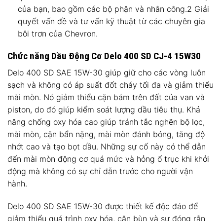
của bạn, bao gồm các bộ phận và nhân công.2 Giải
quyết vấn đề và tư vấn kỹ thuật từ các chuyên gia
bôi trơn của Chevron.
Chức năng Dầu Động Cơ Delo 400 SD CJ-4 15W30
Delo 400 SD SAE 15W-30 giúp giữ cho các vòng luôn
sạch và không có áp suất đốt cháy tối đa và giảm thiểu
mài mòn. Nó giảm thiểu cặn bám trên đất của van và
piston, do đó giúp kiểm soát lượng dầu tiêu thụ. Khả
năng chống oxy hóa cao giúp tránh tắc nghẽn bộ lọc,
mài mòn, cặn bẩn nặng, mài mòn đánh bóng, tăng độ
nhớt cao và tạo bọt dầu. Những sự cố này có thể dẫn
đến mài mòn động cơ quá mức và hỏng ổ trục khi khởi
động mà không có sự chỉ dẫn trước cho người vận
hành.
Delo 400 SD SAE 15W-30 được thiết kế độc đáo để
giảm thiểu quá trình oxy hóa, cặn bùn và sự đóng rắn