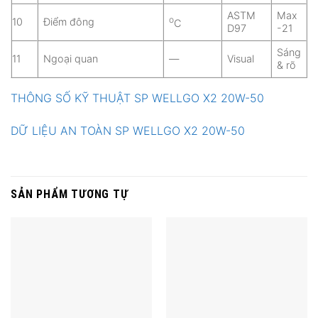
ASTM
Max
o
10
Điểm đông
C
D97
-21
Sáng
11
Ngoại quan
—
Visual
& rõ
THÔNG SỐ KỸ THUẬT SP WELLGO X2 20W-50
DỮ LIỆU AN TOÀN SP WELLGO X2 20W-50
SẢN PHẨM TƯƠNG TỰ