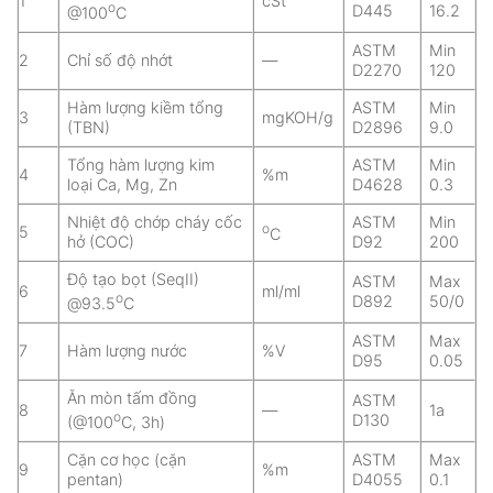
1
cSt
o
D445
16.2
@100
C
ASTM
Min
2
Chỉ số độ nhớt
—
D2270
120
Hàm lượng kiềm tổng
ASTM
Min
3
mgKOH/g
(TBN)
D2896
9.0
Tổng hàm lượng kim
ASTM
Min
4
%m
loại Ca, Mg, Zn
D4628
0.3
Nhiệt độ chớp cháy cốc
ASTM
Min
o
5
C
hở (COC)
D92
200
Độ tạo bọt (SeqII)
ASTM
Max
6
ml/ml
o
D892
50/0
@93.5
C
ASTM
Max
7
Hàm lượng nước
%V
D95
0.05
Ăn mòn tấm đồng
ASTM
8
—
1a
o
D130
(@100
C, 3h)
Cặn cơ học (cặn
ASTM
Max
9
%m
pentan)
D4055
0.1