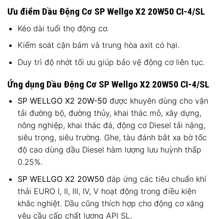
Ưu điểm Dầu Động Cơ SP Wellgo X2 20W50 CI-4/SL
Kéo dài tuổi thọ động cơ.
Kiểm soát cặn bám và trung hòa axit có hại.
Duy trì độ nhớt tối ưu giúp bảo vệ động cơ liên tục.
Ứng dụng Dầu Động Cơ SP Wellgo X2 20W50 CI-4/SL
SP WELLGO X2 20W-50
được khuyên dùng cho vận
tải đường bộ, đường thủy, khai thác mỏ, xây dựng,
nông nghiệp, khai thác đá, động cơ Diesel tải nặng,
siêu trọng, siêu trường. Ghe, tàu đánh bắt xa bờ tốc
độ cao dùng dầu Diesel hàm lượng lưu huỳnh thấp
0.25%.
SP WELLGO X2 20W50
đáp ứng các tiêu chuẩn khí
thải EURO I, II, III, IV, V hoạt động trong điều kiện
khắc nghiệt. Dầu cũng thích hợp cho động cơ xăng
yêu cầu cấp chất lượng API SL.