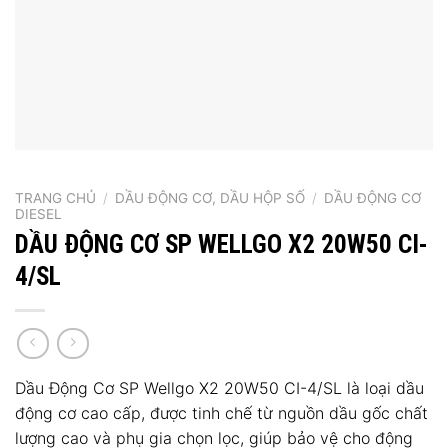
TRANG CHỦ
/
DẦU ĐỘNG CƠ, DẦU HỘP SỐ
/
DẦU ĐỘNG CƠ
DIESEL
DẦU ĐỘNG CƠ SP WELLGO X2 20W50 CI-
4/SL
Dầu Động Cơ SP Wellgo X2 20W50 CI-4/SL là loại dầu
động cơ cao cấp, được tinh chế từ nguồn dầu gốc chất
lượng cao và phụ gia chọn lọc, giúp bảo vệ cho động