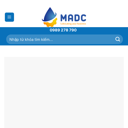
Skip
to
content
0989 278 790
Tìm
kiếm: