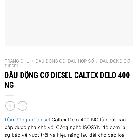
TRANG CHỦ
/
DẦU ĐỘNG CƠ, DẦU HỘP SỐ
/
DẦU ĐỘNG CƠ
DIESEL
DẦU ĐỘNG CƠ DIESEL CALTEX DELO 400
NG
Dầu động cơ diesel
Caltex Delo 400 NG
là nhớt cao
cấp được pha chế với Công nghệ ISOSYN để đem lại
sự bảo vệ vượt trội và hiệu năng lâu dài cho các loại