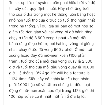
To set up life of system, cần phải hiểu biết về độ
tin cậy của quy định chuỗi.
Hãy nhớ rằng tuổi
thọ của ổ đĩa trong một hệ thống luôn bằng hoặc
nhỏ hơn tuổi thọ của ổ trục có tuổi thọ ngắn nhất
trong hệ thống.
Ví dụ: giả sử bạn có một hộp số
giảm tốc đơn giản với hai vòng bi đỡ bánh răng
chạy ở tốc độ 3.600 vòng / phút và một đầu
bánh răng được hỗ trợ bởi hai loại vòng bi giống
nhau chạy ở tốc độ vòng 900 / phút.
Ở mức tải
xuống hoặc đầy đủ mô-men xoắn (100 phần
trăm), tuổi thọ của mỗi đầu vòng quay là 2.500
giờ và tuổi thọ của mỗi đầu vòng quay là 10.000
giờ.
Hệ thống 10% Age life will be a feature is
1.124 time.
Điều này có nghĩa là nếu bạn phân
phối 1.000 hộp số và tất cả chúng ta đều hoạt
động ở mô-men xoắn cực đại trong 1.124 giờ, thì
100 hộp số sẽ có ít nhất một lần ổ đĩa bị lỗi.