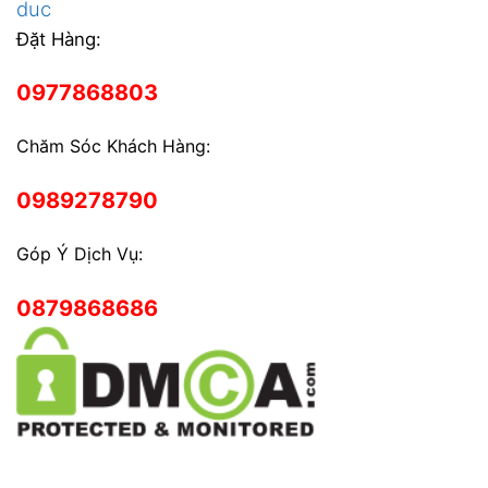
duc
Đặt Hàng:
0977868803
Chăm Sóc Khách Hàng:
0989278790
Góp Ý Dịch Vụ:
0879868686