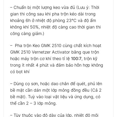
– Chuẩn bị một lượng keo vừa đủ (Lưu ý: Thời
gian thi công sau khi pha trộn kéo dài trong
khoảng 6h ở nhiệt độ phòng 23°C và độ ẩm
không khí 50%, nhiệt độ càng cao thời gian thi
công càng giảm.)
– Pha trộn Keo GMK 2510 cùng chất kích hoạt
GMK 2510 Vernetzer Activator bằng que trộn
hoặc máy trộn cơ khí theo tỉ lệ
100:7
, trộn kỹ
trong ít nhất 4 phút và đảm bảo hỗn hợp không
có bọt khí
– Dùng cọ sơn, hoặc dao chắn để quét, phủ lên
bề mặt cần dán một lớp mỏng đồng đều (Cả 2
bề mặt). Tuỳ vào loại vật liệu và ứng dụng, có
thể cần 2 – 3 lớp mỏng.
– Tùy thuộc vào độ dày của lớp, nhiệt độ môi