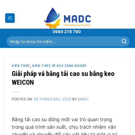
Skip
to
content
0989 278 790
Tìm
kiếm:
KIẾN THỨC
,
KIẾN THỨC VỀ KEO CÔNG NGHIỆP
Giải pháp vá băng tải cao su bằng keo
WEICON
POSTED ON
28 THÁNG SÁU, 2023
BY
MADC
Băng tải cao su đóng một vai trò quan trọng
trong quá trình sản xuất, chịu trách nhiệm vận
chuyển và chuyển đổi các vật liệu từ một vị trí