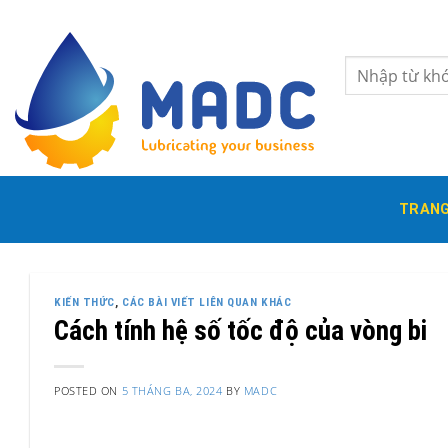
Skip
to
content
Tìm
kiếm:
TRANG
KIẾN THỨC
,
CÁC BÀI VIẾT LIÊN QUAN KHÁC
Cách tính hệ số tốc độ của vòng bi
POSTED ON
5 THÁNG BA, 2024
BY
MADC