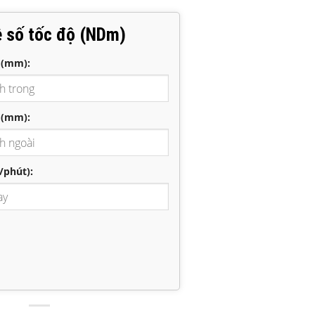
ệ số tốc độ (NDm)
 (mm):
 (mm):
/phút):