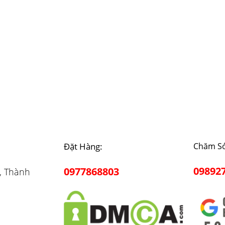
Đặt Hàng:
Chăm Só
09892
0977868803
, Thành