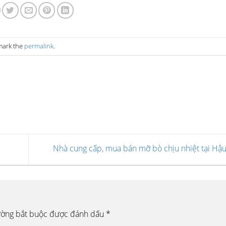
mark the
permalink
.
Nhà cung cấp, mua bán mỡ bò chịu nhiệt tại Hậ
ường bắt buộc được đánh dấu
*