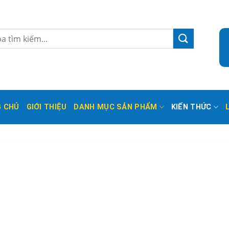
 CHỦ
GIỚI THIỆU
DANH MỤC SẢN PHẨM
KIẾN THỨC