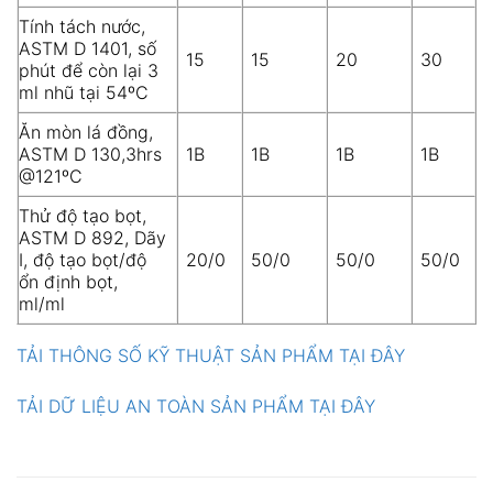
Tính tách nước,
ASTM D 1401, số
15
15
20
30
phút để còn lại 3
ml nhũ tại 54ºC
Ăn mòn lá đồng,
ASTM D 130,3hrs
1B
1B
1B
1B
@121ºC
Thử độ tạo bọt,
ASTM D 892, Dãy
I, độ tạo bọt/độ
20/0
50/0
50/0
50/0
ổn định bọt,
ml/ml
TẢI THÔNG SỐ KỸ THUẬT SẢN PHẨM TẠI ĐÂY
TẢI DỮ LIỆU AN TOÀN SẢN PHẨM TẠI ĐÂY