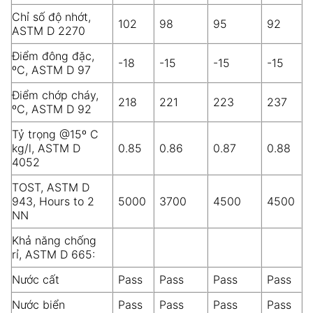
Chỉ số độ nhớt,
102
98
95
92
ASTM D 2270
Điểm đông đặc,
-18
-15
-15
-15
ºC, ASTM D 97
Điểm chớp cháy,
218
221
223
237
ºC, ASTM D 92
Tỷ trọng @15º C
kg/l, ASTM D
0.85
0.86
0.87
0.88
4052
TOST, ASTM D
943, Hours to 2
5000
3700
4500
4500
NN
Khả năng chống
rỉ, ASTM D 665:
Nước cất
Pass
Pass
Pass
Pass
Nước biển
Pass
Pass
Pass
Pass