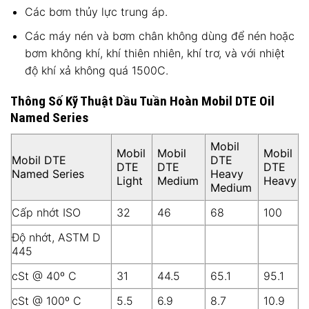
Các bơm thủy lực trung áp.
Các máy nén và bơm chân không dùng để nén hoặc
bơm không khí, khí thiên nhiên, khí trơ, và với nhiệt
độ khí xả không quá 1500C.
Thông Số Kỹ Thuật
Dầu Tuần Hoàn Mobil DTE Oil
Named Series
Mobil
Mobil
Mobil
Mobil
Mobil DTE
DTE
DTE
DTE
DTE
Named Series
Heavy
Light
Medium
Heavy
Medium
Cấp nhớt ISO
32
46
68
100
Độ nhớt, ASTM D
445
cSt @ 40º C
31
44.5
65.1
95.1
cSt @ 100º C
5.5
6.9
8.7
10.9