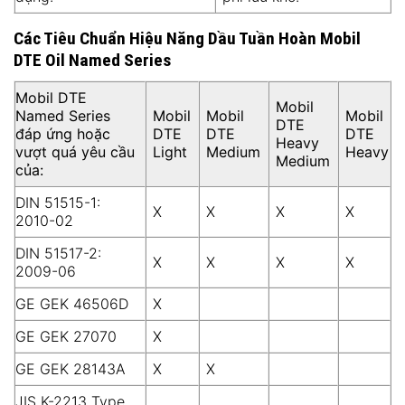
Các Tiêu Chuẩn Hiệu Năng Dầu Tuần Hoàn Mobil
DTE Oil Named Series
Mobil DTE
Mobil
Named Series
Mobil
Mobil
Mobil
DTE
đáp ứng hoặc
DTE
DTE
DTE
Heavy
vượt quá yêu cầu
Light
Medium
Heavy
Medium
của:
DIN 51515-1:
X
X
X
X
2010-02
DIN 51517-2:
X
X
X
X
2009-06
GE GEK 46506D
X
GE GEK 27070
X
GE GEK 28143A
X
X
JIS K-2213 Type