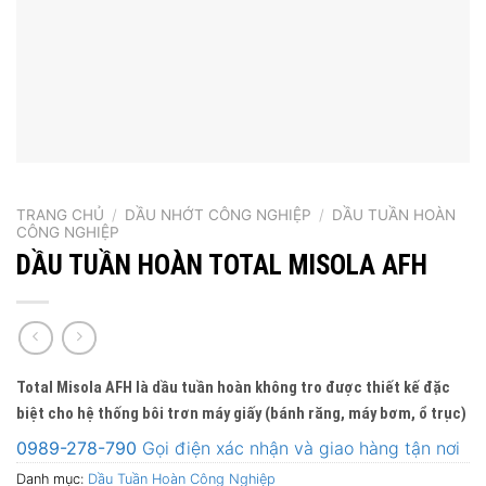
TRANG CHỦ
/
DẦU NHỚT CÔNG NGHIỆP
/
DẦU TUẦN HOÀN
CÔNG NGHIỆP
DẦU TUẦN HOÀN TOTAL MISOLA AFH
Total Misola AFH
là dầu tuần hoàn không tro được thiết kế đặc
biệt cho hệ thống bôi trơn máy giấy (bánh răng, máy bơm, ổ trục)
0989-278-790
Gọi điện xác nhận và giao hàng tận nơi
Danh mục:
Dầu Tuần Hoàn Công Nghiệp