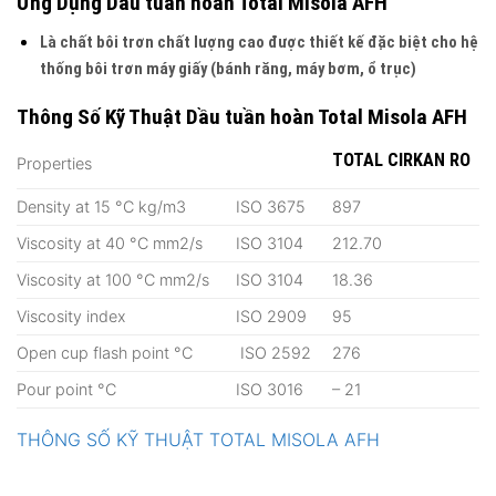
Ứng Dụng Dầu tuần hoàn Total Misola AFH
Là chất bôi trơn chất lượng cao được thiết kế đặc biệt cho hệ
thống bôi trơn máy giấy (bánh răng, máy bơm, ổ trục)
Thông Số Kỹ Thuật Dầu tuần hoàn Total Misola AFH
TOTAL CIRKAN RO
Properties
Density at 15 °C kg/m3
ISO 3675
897
Viscosity at 40 °C mm2/s
ISO 3104
212.70
Viscosity at 100 °C mm2/s
ISO 3104
18.36
Viscosity index
ISO 2909
95
Open cup flash point °C
ISO 2592
276
Pour point °C
ISO 3016
– 21
THÔNG SỐ KỸ THUẬT TOTAL MISOLA AFH