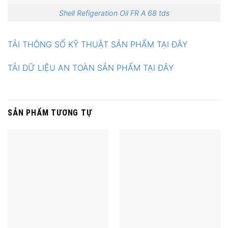
Shell Refigeration Oil FR A 68 tds
TẢI THÔNG SỐ KỸ THUẬT SẢN PHẨM TẠI ĐÂY
TẢI DỮ LIỆU AN TOÀN SẢN PHẨM TẠI ĐÂY
SẢN PHẨM TƯƠNG TỰ