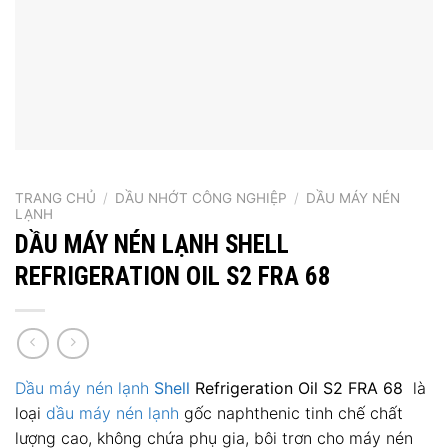
TRANG CHỦ
/
DẦU NHỚT CÔNG NGHIỆP
/
DẦU MÁY NÉN
LẠNH
DẦU MÁY NÉN LẠNH SHELL
REFRIGERATION OIL S2 FRA 68
Dầu máy nén lạnh
Shell
Refrigeration Oil S2 FRA 68
là
loại
dầu máy nén lạnh
gốc naphthenic tinh chế chất
lượng cao, không chứa phụ gia, bôi trơn cho máy nén