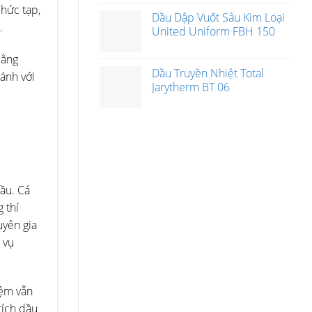
phức tạp,
Dầu Dập Vuốt Sâu Kim Loại
.
United Uniform FBH 150
bằng
Dầu Truyền Nhiệt Total
sánh với
Jarytherm BT 06
ầu. Cá
 thí
uyên gia
 vụ
iệm vẫn
tích dầu