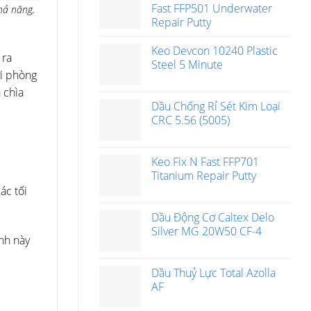
Fast FFP501 Underwater
khả năng,
Repair Putty
Keo Devcon 10240 Plastic
 ra
Steel 5 Minute
ới phòng
 chìa
Dầu Chống Rỉ Sét Kim Loại
CRC 5.56 (5005)
Keo Fix N Fast FFP701
Titanium Repair Putty
ác tối
Dầu Động Cơ Caltex Delo
Silver MG 20W50 CF-4
ình này
Dầu Thuỷ Lực Total Azolla
AF