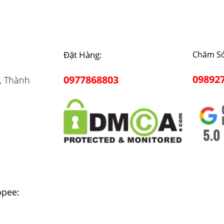
Đặt Hàng:
Chăm Só
09892
0977868803
, Thành
opee: