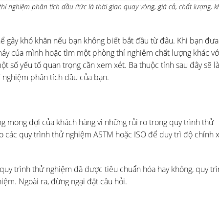
 nghiệm phân tích dầu (tức là thời gian quay vòng, giá cả, chất lượng, 
ể gây khó khăn nếu bạn không biết bắt đầu từ đâu. Khi bạn đưa
máy của mình hoặc tìm một phòng thí nghiệm chất lượng khác v
t số yếu tố quan trọng cần xem xét. Ba thuộc tính sau đây sẽ là
 nghiệm phân tích dầu của bạn.
 mong đợi của khách hàng vì những rủi ro trong quy trình thử
o các quy trình thử nghiệm ASTM hoặc ISO để duy trì độ chính x
c quy trình thử nghiệm đã được tiêu chuẩn hóa hay không, quy tr
hiệm. Ngoài ra, đừng ngại đặt câu hỏi.