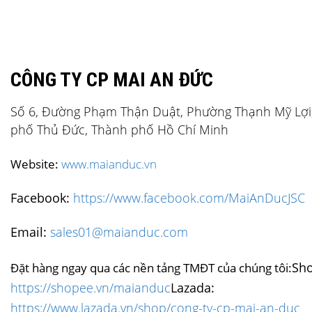
CÔNG TY CP MAI AN ĐỨC
Số 6, Đường Phạm Thận Duật, Phường Thạnh Mỹ Lợi
phố Thủ Đức, Thành phố Hồ Chí Minh
Website:
www.maianduc.vn
Facebook:
https://www.facebook.com/MaiAnDucJSC
Email:
sales01@maianduc.com
Sh
Đặt hàng ngay qua các nền tảng TMĐT của chúng tôi:
https://shopee.vn/maianduc
Lazada:
https://www.lazada.vn/shop/cong-ty-cp-mai-an-duc