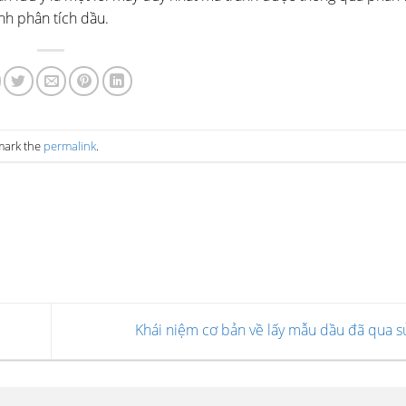
nh phân tích dầu.
mark the
permalink
.
Khái niệm cơ bản về lấy mẫu dầu đã qua 