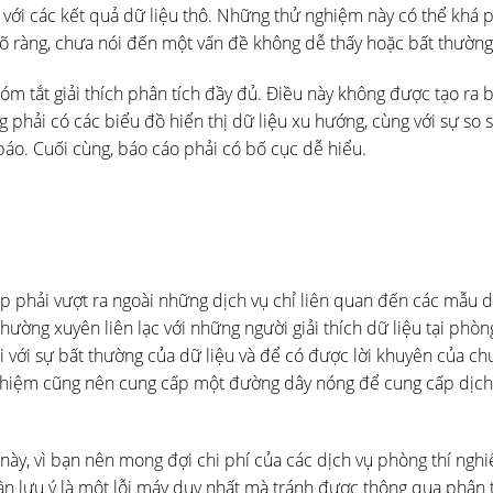
 với các kết quả dữ liệu thô. Những thử nghiệm này có thể khá 
õ ràng, chưa nói đến một vấn đề không dễ thấy hoặc bất thường
óm tắt giải thích phân tích đầy đủ. Điều này không được tạo ra 
phải có các biểu đồ hiển thị dữ liệu xu hướng, cùng với sự so 
báo. Cuối cùng, báo cáo phải có bố cục dễ hiểu.
p phải vượt ra ngoài những dịch vụ chỉ liên quan đến các mẫu d
ường xuyên liên lạc với những người giải thích dữ liệu tại phòng
ối với sự bất thường của dữ liệu và để có được lời khuyên của ch
nghiệm cũng nên cung cấp một đường dây nóng để cung cấp dịch
này, vì bạn nên mong đợi chi phí của các dịch vụ phòng thí ngh
cần lưu ý là một lỗi máy duy nhất mà tránh được thông qua phân 