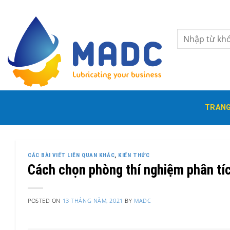
Skip
to
content
Tìm
kiếm:
TRANG
CÁC BÀI VIẾT LIÊN QUAN KHÁC
,
KIẾN THỨC
Cách chọn phòng thí nghiệm phân tí
POSTED ON
13 THÁNG NĂM, 2021
BY
MADC