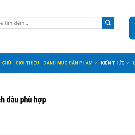
 CHỦ
GIỚI THIỆU
DANH MỤC SẢN PHẨM
KIẾN THỨC
ch dầu phù hợp