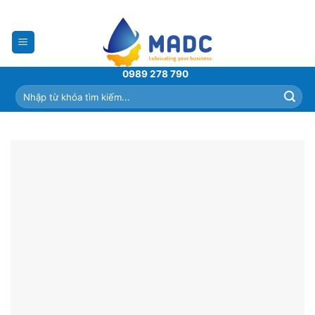
Skip
to
content
0989 278 790
Tìm
kiếm: