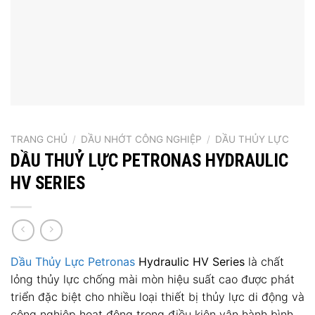
TRANG CHỦ
/
DẦU NHỚT CÔNG NGHIỆP
/
DẦU THỦY LỰC
DẦU THUỶ LỰC PETRONAS HYDRAULIC
HV SERIES
Dầu Thủy Lực
Petronas
Hydraulic HV Series
là chất
lỏng thủy lực chống mài mòn hiệu suất cao được phát
triển đặc biệt cho nhiều loại thiết bị thủy lực di động và
công nghiệp hoạt động trong điều kiện vận hành bình