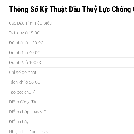
Thông Số Kỹ Thuật Dầu Thuỷ Lực Chống 
Các Đặc Tính Tiêu Biểu
Tỷ trọng ở 15 0C
Độ nhớt ở – 20 0C
Độ nhớt ở 40 0C
Độ nhớt ở 100 0C
Chỉ số độ nhớt
Tách khí ở 50 0C
Tạo bọt chu kì 1
Điểm đông đặc
Điểm chớp cháy V.O.
Điểm cháy
Nhiệt độ tự bốc cháy