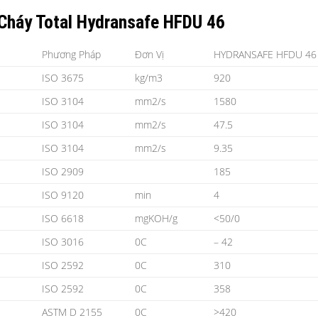
Cháy Total Hydransafe HFDU 46
Phương Pháp
Đơn Vị
HYDRANSAFE HFDU 46
ISO 3675
kg/m3
920
ISO 3104
mm2/s
1580
ISO 3104
mm2/s
47.5
ISO 3104
mm2/s
9.35
ISO 2909
185
ISO 9120
min
4
ISO 6618
mgKOH/g
<50/0
ISO 3016
0C
– 42
ISO 2592
0C
310
ISO 2592
0C
358
ASTM D 2155
0C
>420