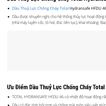
Dầu Thuỷ Lực Chống Cháy
Total
Hydransafe HFDU 4
Dầu được khuyến nghị cho hệ thống thủy lực hoạt động tro
(nhà máy luyện cốc, lò hơi, đúc liên tục), khai khoáng. Bao bi
Ưu Điểm Dầu Thuỷ Lực Chống Cháy Total
TOTAL HYDRANSAFE HFDU 46 có nhiệt độ hoạt động rất
Dầu có đặc tính bôi trơn và chống mài mòn siêu việt giúp k