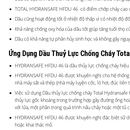
TOTAL HYDRANSAFE HFDU 46 có điểm chớp cháy cao v
Dầu cũng hoạt động tốt ở nhiệt độ thấp vì có nhiệt độ 
Khả năng chống oxy hóa của dầu tốt giúp tăng tuổi thọ cu
Dầu có khả năng tự phân hủy sinh học và không gây ngu
Ứng Dụng Dầu Thuỷ Lực Chống Cháy Tota
HYDRANSAFE HFDU 46 là dầu thủy lực chống cháy hiệu su
HYDRANSAFE HFDU 46 được khuyến nghị cho hệ thống thủy l
nhà máy sắt và thép (nhà máy luyện cốc, lò hơi, đúc liên t
Việc sử dụng Dầu thủy lực chống cháy Total Hydransafe H
thủy lực gốc khoáng trong trường hợp gãy đường ống hoặ
với lửa, một phần trong quá trình nấu chảy hoặc một tủ c
HYDRANSAFE HFDU 46 được khuyến nghị đặc biệt sử dụn
hoặc khai thác mỏ.