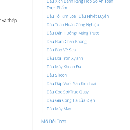
Dầu Xích Bánh Răng Hộp Số An Toàn
Thực Phẩm
Dầu Tôi Kim Loại, Dầu Nhiệt Luyện
t và thép
Dầu Tuần Hoàn Công Nghiệp
Dầu Dẫn Hướng/ Máng Trượt
Dầu Bơm Chân Không
Dầu Bảo Vệ Seal
Dầu Bôi Trơn Xylanh
Dầu Máy Khoan Đá
Dầu Silicon
Dầu Dập Vuốt Sâu Kim Loại
Dầu Cọc Sợi/Trục Quay
Dầu Gia Công Tia Lửa Điện
Dầu Máy May
Mỡ Bôi Trơn