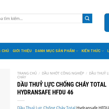
 CHỦ
GIỚI THIỆU
DANH MỤC SẢN PHẨM
KIẾN THỨC
TRANG CHỦ
/
DẦU NHỚT CÔNG NGHIỆP
/
DẦU THUỶ 
CHÁY
DẦU THUỶ LỰC CHỐNG CHÁY TOTAL
HYDRANSAFE HFDU 46
Dầu Thuỷ Lực Chống Cháy
Total
Hydransafe HFDU