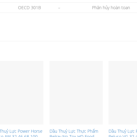
OECD 301B
–
Phân hủy hoàn toan
Thuỷ Lực Power Horse
Dầu Thuỷ Lực Thực Phẩm
Dầu Thuỷ Lực 
so AW 32 46 68 100
Belray No-Tox HD Food
Peluso VG 32 