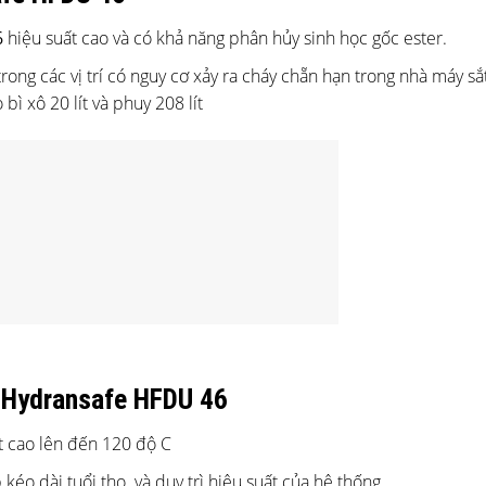
6
hiệu suất cao và có khả năng phân hủy sinh học gốc ester.
ng các vị trí có nguy cơ xảy ra cháy chẵn hạn trong nhà máy sắ
̀ xô 20 lít và phuy 208 lít
 Hydransafe HFDU 46
 cao lên đến 120 độ C
éo dài tuổi thọ và duy trì hiệu suất của hệ thống.