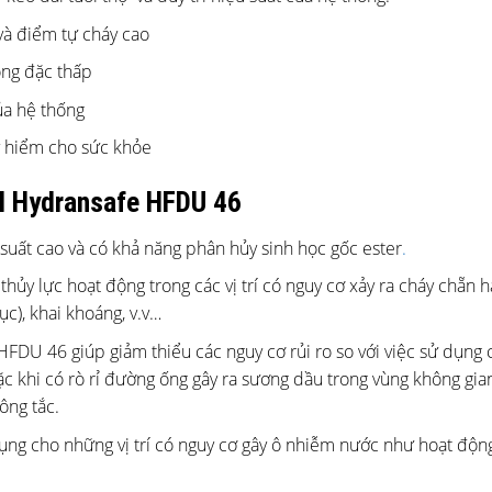
à điểm tự cháy cao
đông đặc thấp
̉a hệ thống
y hiểm cho sức khỏe
l Hydransafe HFDU 46
ất cao và có khả năng phân hủy sinh học gốc ester
.
ực hoạt động trong các vị trí có nguy cơ xảy ra cháy chẵn ha
ục), khai khoáng, v.v…
FDU 46 giúp giảm thiểu các nguy cơ rủi ro so với việc sử dụng ca
c khi có rò rỉ đường ống gây ra sương dầu trong vùng không gian
ông tắc.
g cho những vị trí có nguy cơ gây ô nhiễm nước như hoạt động