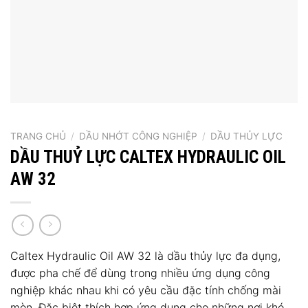
TRANG CHỦ
/
DẦU NHỚT CÔNG NGHIỆP
/
DẦU THỦY LỰC
DẦU THUỶ LỰC CALTEX HYDRAULIC OIL
AW 32
Caltex Hydraulic Oil AW 32 là dầu thủy lực đa dụng,
được pha chế để dùng trong nhiều ứng dụng công
nghiệp khác nhau khi có yêu cầu đặc tính chống mài
mòn. Đặc biệt thích hợp ứng dụng cho những nơi khó