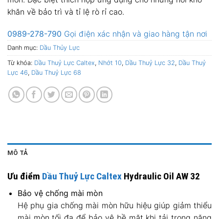
khăn về bảo trì và tỉ lệ rò rỉ cao.
0989-278-790
Gọi điện xác nhận và giao hàng tận nơi
Danh mục:
Dầu Thủy Lực
Từ khóa:
Dầu Thuỷ Lực Caltex
,
Nhớt 10
,
Dầu Thuỷ Lực 32
,
Dầu Thuỷ
Lực 46
,
Dầu Thuỷ Lực 68
MÔ TẢ
Ưu điểm
Dầu Thuỷ Lực Caltex
Hydraulic Oil AW 32
Bảo vệ chống mài mòn
Hệ phụ gia chống mài mòn hữu hiệu giúp giảm thiểu
mài mòn tối đa để bảo vệ bề mặt khi tải trọng nặng