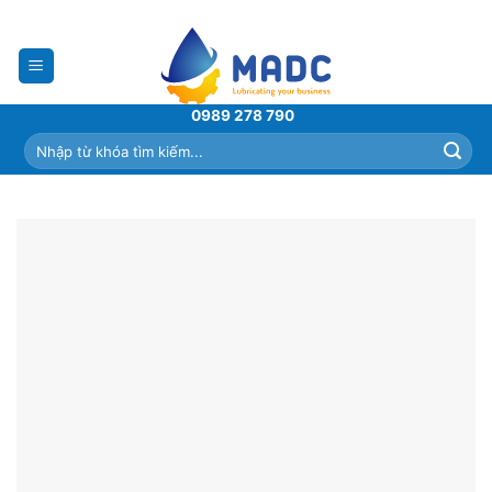
Skip
to
content
0989 278 790
Tìm
kiếm: