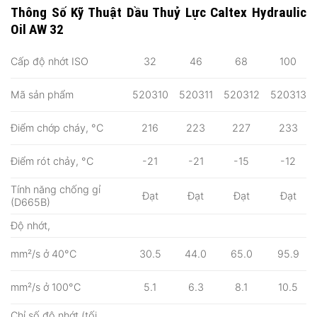
Thông Số Kỹ Thuật Dầu Thuỷ Lực Caltex Hydraulic
Oil AW 32
Cấp độ nhớt ISO
32
46
68
100
Mã sản phẩm
520310
520311
520312
520313
Điểm chớp cháy, °C
216
223
227
233
Điểm rót chảy, °C
-21
-21
-15
-12
Tính năng chống gỉ
Đạt
Đạt
Đạt
Đạt
(D665B)
Độ nhớt,
mm²/s ở 40°C
30.5
44.0
65.0
95.9
mm²/s ở 100°C
5.1
6.3
8.1
10.5
Chỉ số độ nhớt (tối