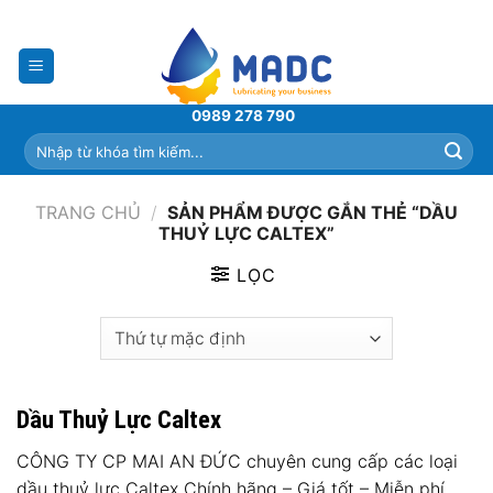
Skip
to
content
0989 278 790
Tìm
kiếm:
TRANG CHỦ
/
SẢN PHẨM ĐƯỢC GẮN THẺ “DẦU
THUỶ LỰC CALTEX”
LỌC
Dầu Thuỷ Lực Caltex
CÔNG TY CP MAI AN ĐỨC chuyên cung cấp các loại
dầu thuỷ lực Caltex Chính hãng – Giá tốt – Miễn phí