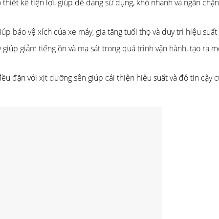
thiết kế tiện lợi, giúp dễ dàng sử dụng, khô nhanh và ngăn chặn
p bảo vệ xích của xe máy, gia tăng tuổi thọ và duy trì hiệu suất
giúp giảm tiếng ồn và ma sát trong quá trình vận hành, tạo ra mộ
u đặn với xịt dưỡng sên giúp cải thiện hiệu suất và độ tin cậy 