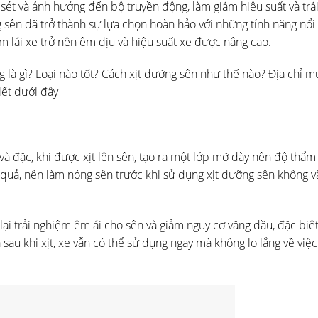
 sét và ảnh hưởng đến bộ truyền động, làm giảm hiệu suất và tr
g sên đã trở thành sự lựa chọn hoàn hảo với những tính năng nổi 
m lái xe trở nên êm dịu và hiệu suất xe được nâng cao.
 là gì? Loại nào tốt? Cách xịt dưỡng sên như thế nào? Địa chỉ mu
iết dưới đây
à đặc, khi được xịt lên sên, tạo ra một lớp mỡ dày nên độ thẩm
 quả, nên làm nóng sên trước khi sử dụng xịt dưỡng sên không 
ại trải nghiệm êm ái cho sên và giảm nguy cơ văng dầu, đặc biệ
 sau khi xịt, xe vẫn có thể sử dụng ngay mà không lo lắng về việ