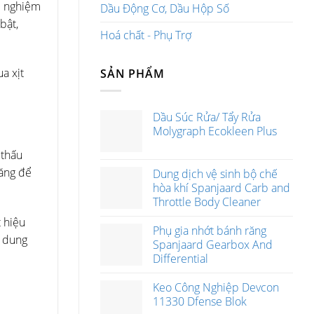
ải nghiệm
Dầu Động Cơ, Dầu Hộp Số
bật,
Hoá chất - Phụ Trợ
a xịt
SẢN PHẨM
Dầu Súc Rửa/ Tẩy Rửa
Molygraph Ecokleen Plus
 thấu
văng để
Dung dịch vệ sinh bộ chế
hòa khí Spanjaard Carb and
Throttle Body Cleaner
t hiệu
Phụ gia nhớt bánh răng
c dung
Spanjaard Gearbox And
Differential
Keo Công Nghiệp Devcon
11330 Dfense Blok