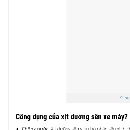
Xịt d
Công dụng của xịt dưỡng sên xe máy?
Chống nước:
Xịt dưỡng sên giúp bộ phận sên xích c