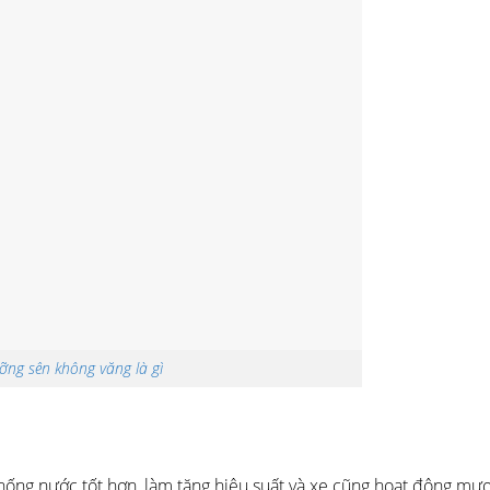
ưỡng sên không văng là gì
hống nước tốt hơn, làm tăng hiệu suất và xe cũng hoạt động mư