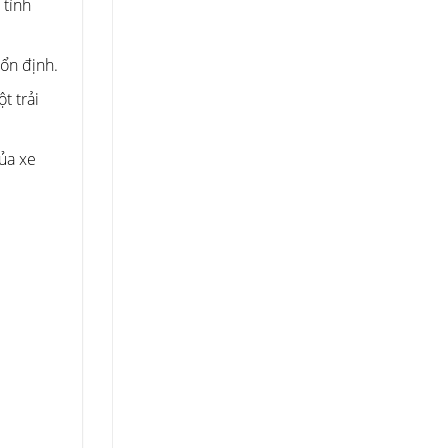
 tình
 ổn định.
t trải
của xe