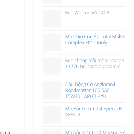
Keo Weicon VA 1403
Mỡ Chịu Cực Áp Total Multis
Complex HV 2 Moly
Keo chống mài mòn Devcon
11770 Brushable Ceramic
Dầu Động Cơ Anglomoil
Roadmaster 100 SAE
15W40 - API CI-4/SL
Mỡ Bôi Trơn Total Specis B
4851-2
Mỡ bôi trơn Total Marson SY
ợt mà