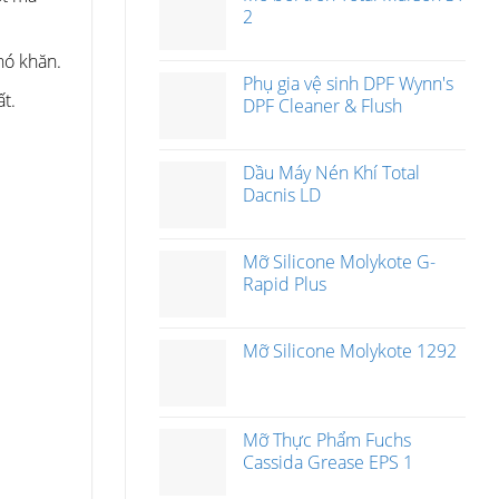
2
hó khăn.
Phụ gia vệ sinh DPF Wynn's
ất.
DPF Cleaner & Flush
Dầu Máy Nén Khí Total
Dacnis LD
Mỡ Silicone Molykote G-
Rapid Plus
Mỡ Silicone Molykote 1292
Mỡ Thực Phẩm Fuchs
Cassida Grease EPS 1