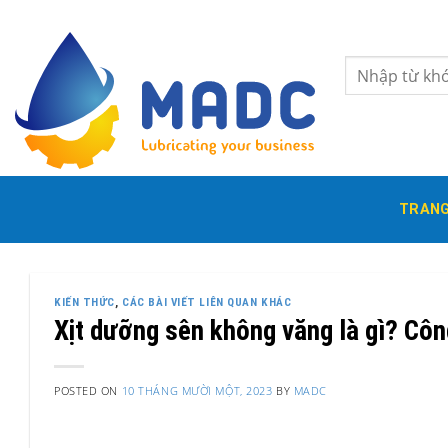
Skip
to
content
Tìm
kiếm:
TRANG
KIẾN THỨC
,
CÁC BÀI VIẾT LIÊN QUAN KHÁC
Xịt dưỡng sên không văng là gì? Cô
POSTED ON
10 THÁNG MƯỜI MỘT, 2023
BY
MADC