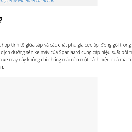
ên giúp xe vận hành êm ái hơn
?
t hợp tinh tế giữa sáp và các chất phụ gia cực áp, đóng gói tron
 dịch dưỡng sên xe máy của Spanjaard cung cấp hiệu suất bôi t
sên xe máy này không chỉ chống mài nòn một cách hiệu quả mà c
ên.