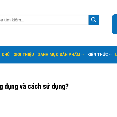
 CHỦ
GIỚI THIỆU
DANH MỤC SẢN PHẨM
KIẾN THỨC
ng dụng và cách sử dụng?