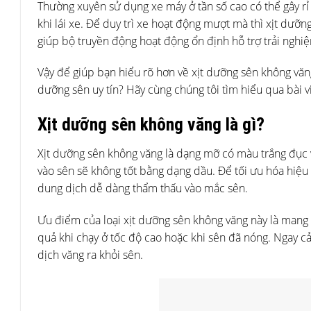
Thường xuyên sử dụng xe máy ở tần số cao có thể gây rỉ
khi lái xe. Để duy trì xe hoạt động mượt mà thì xịt dưỡn
giúp bộ truyền động hoạt động ổn định hỗ trợ trải nghiệ
Vậy để giúp bạn hiểu rõ hơn về xịt dưỡng sên không văng
dưỡng sên uy tín? Hãy cùng chúng tôi tìm hiểu qua bài v
Xịt dưỡng sên không văng là gì?
Xịt dưỡng sên không văng là dạng mỡ có màu trắng đục v
vào sên sẽ không tốt bằng dạng dầu. Để tối ưu hóa hiệu
dung dịch dễ dàng thẩm thấu vào mắc sên.
Ưu điểm của loại xịt dưỡng sên không văng này là mang l
quả khi chạy ở tốc độ cao hoặc khi sên đã nóng. Ngay cả
dịch văng ra khỏi sên.