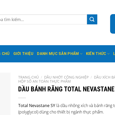
 CHỦ
GIỚI THIỆU
DANH MỤC SẢN PHẨM
KIẾN THỨC
TRANG CHỦ
/
DẦU NHỚT CÔNG NGHIỆP
/
DẦU XÍCH 
HỘP SỐ AN TOÀN THỰC PHẨM
DẦU BÁNH RĂNG TOTAL NEVASTANE
Total Nevastane SY
là dầu nhông xích và bánh răng 
(polyglycol) dùng cho thiết bị ngành thực phẩm.