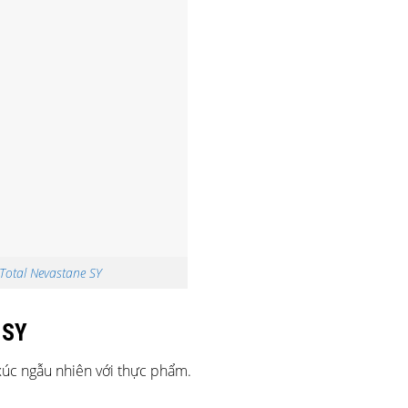
Total Nevastane SY
 SY
 xúc ngẫu nhiên với thực phẩm.