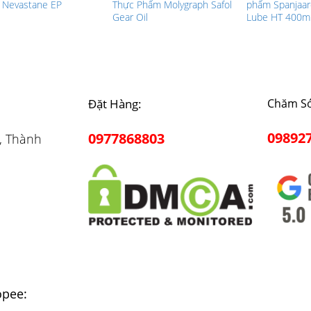
l Nevastane EP
Thực Phẩm Molygraph Safol
phẩm Spanjaar
Gear Oil
Lube HT 400m
Đặt Hàng:
Chăm Só
09892
0977868803
, Thành
opee: