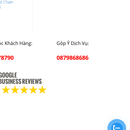
d Chain
l
c Khách Hàng:
Góp Ý Dịch Vụ:
78790
0879868686