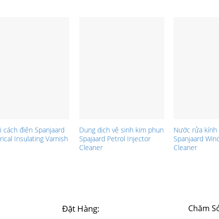
i cách điện Spanjaard
Dung dịch vệ sinh kim phun
Nước rửa kính 
rical Insulating Varnish
Spajaard Petrol Injector
Spanjaard Win
Cleaner
Cleaner
Đặt Hàng:
Chăm Só