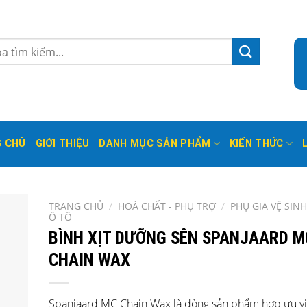
 CHỦ
GIỚI THIỆU
DANH MỤC SẢN PHẨM
KIẾN THỨC
TRANG CHỦ
/
HOÁ CHẤT - PHỤ TRỢ
/
PHỤ GIA VỆ SIN
Ô TÔ
BÌNH XỊT DƯỠNG SÊN SPANJAARD M
CHAIN WAX
Spanjaard MC Chain Wax là dòng sản phẩm hợp ưu vi