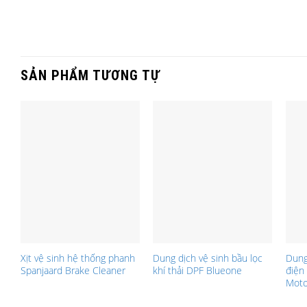
SẢN PHẨM TƯƠNG TỰ
Xịt vệ sinh hệ thống phanh
Dung dịch vệ sinh bầu lọc
Dung
Spanjaard Brake Cleaner
khí thải DPF Blueone
điện 
Moto