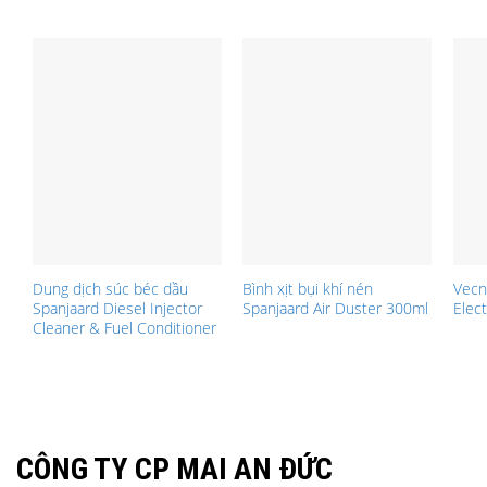
Dung dịch súc béc dầu
Bình xịt bụi khí nén
Vecn
Spanjaard Diesel Injector
Spanjaard Air Duster 300ml
Elect
Cleaner & Fuel Conditioner
CÔNG TY CP MAI AN ĐỨC