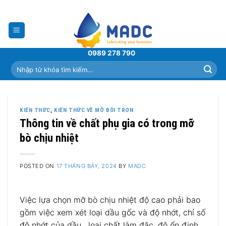
Skip
to
content
0989 278 790
Tìm
kiếm:
KIẾN THỨC
,
KIẾN THỨC VỀ MỠ BÔI TRƠN
Thông tin về chất phụ gia có trong mỡ
bò chịu nhiệt
POSTED ON
17 THÁNG BẢY, 2024
BY
MADC
Việc lựa chọn mỡ bò chịu nhiệt độ cao phải bao
gồm việc xem xét loại dầu gốc và độ nhớt, chỉ số
độ nhớt của dầu , loại chất làm đặc, độ ổn định