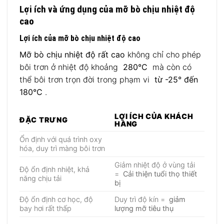
Lợi ích và ứng dụng của mỡ bò chịu nhiệt độ
cao
Lợi ích của mỡ bò chịu nhiệt độ cao
Mỡ bò chịu nhiệt độ rất cao
không chỉ cho phép
bôi trơn ở nhiệt độ khoảng
280°C
mà còn có
thể bôi trơn trọn đời trong phạm vi
từ -25° đến
180°C
.
LỢI ÍCH CỦA KHÁCH
ĐẶC TRƯNG
HÀNG
Ổn định với quá trình oxy
hóa, duy trì màng bôi trơn
Giảm nhiệt độ ở vùng tải
Độ ổn định nhiệt, khả
=
Cải thiện tuổi thọ thiết
năng chịu tải
bị
Độ ổn định cơ học, độ
Duy trì độ kín =
giảm
bay hơi rất thấp
lượng mỡ tiêu thụ