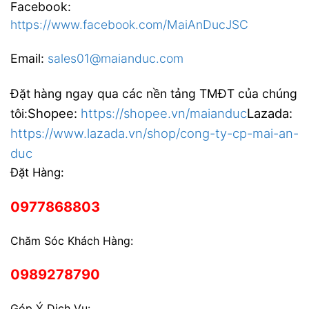
Facebook:
https://www.facebook.com/MaiAnDucJSC
Email:
sales01@maianduc.com
Đặt hàng ngay qua các nền tảng TMĐT của chúng
Shopee:
https://shopee.vn/maianduc
Lazada:
tôi:
https://www.lazada.vn/shop/cong-ty-cp-mai-an-
duc
Đặt Hàng:
0977868803
Chăm Sóc Khách Hàng:
0989278790
Góp Ý Dịch Vụ: