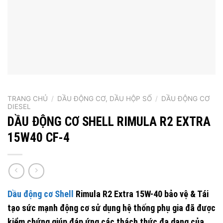
TRANG CHỦ
/
DẦU ĐỘNG CƠ, DẦU HỘP SỐ
/
DẦU ĐỘNG CƠ
DIESEL
DẦU ĐỘNG CƠ SHELL RIMULA R2 EXTRA
15W40 CF-4
Dầu động cơ Shell
Rimula R2 Extra 15W-40
bảo vệ & Tái
tạo sức mạnh động cơ sử dụng hệ thống phụ gia đã được
kiểm chứng giúp đáp ứng các thách thức đa dạng của