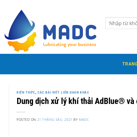
Skip
to
content
Tìm
kiếm:
TRANG
KIẾN THỨC
,
CÁC BÀI VIẾT LIÊN QUAN KHÁC
Dung dịch xử lý khí thải AdBlue® và 
POSTED ON
21 THÁNG SÁU, 2021
BY
MADC