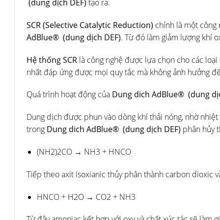
(dung dịch DEF)
tạo ra.
SCR (Selective Catalytic Reduction)
chính là một công 
AdBlue® (dung dịch DEF)
. Từ đó làm giảm lượng khí ox
Hệ thống SCR
là công nghệ được lựa chọn cho các loại 
nhất đáp ứng được mọi quy tắc mà không ảnh hưởng đến 
Quá trình hoạt động của
Dung dich AdBlue® (dung dị
Dung dịch được phun vào dòng khí thải nóng, nhờ nhiệt
trong
Dung dich AdBlue® (dung dịch DEF)
phân hủy 
(NH2)2CO → NH3 + HNCO
Tiếp theo axit isoxianic thủy phân thành carbon dioxic 
HNCO + H2O → CO2 + NH3
Từ đây amoniac kết hợp với oxy và chất xúc tác sẽ làm gi