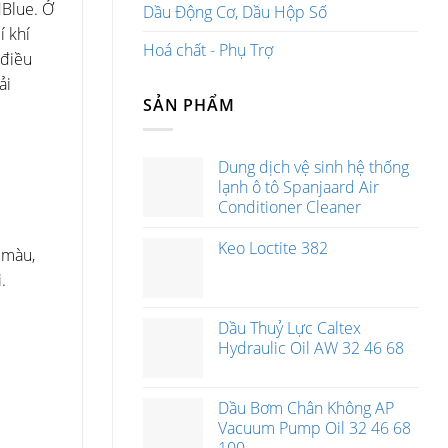
dBlue. Ở
Dầu Động Cơ, Dầu Hộp Số
í khí
Hoá chất - Phụ Trợ
 điều
ải
SẢN PHẨM
Dung dịch vệ sinh hệ thống
lạnh ô tô Spanjaard Air
Conditioner Cleaner
Keo Loctite 382
 màu,
.
Dầu Thuỷ Lực Caltex
Hydraulic Oil AW 32 46 68
Dầu Bơm Chân Không AP
Vacuum Pump Oil 32 46 68