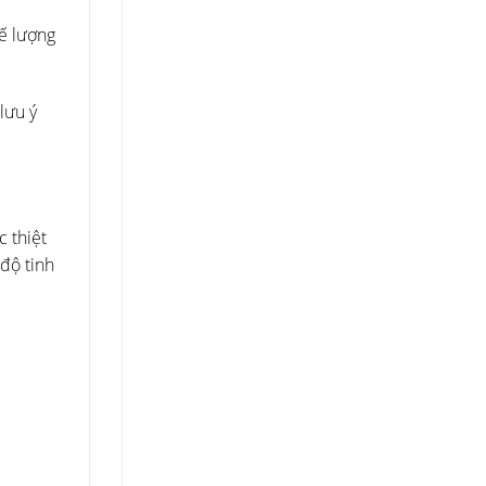
ế lượng
lưu ý
 thiệt
 độ tinh