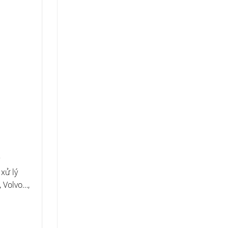
xử lý
 Volvo…,