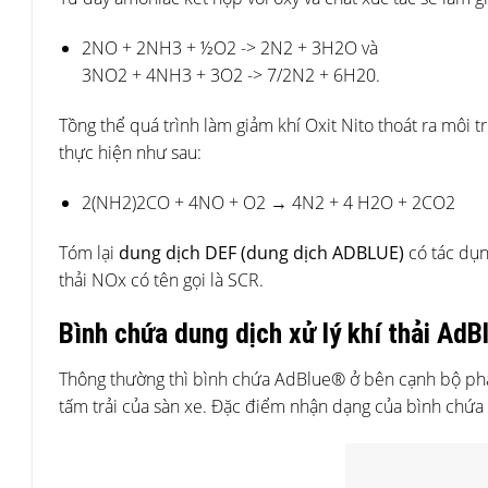
2NO + 2NH3 + ½O2 -> 2N2 + 3H2O và
3NO2 + 4NH3 + 3O2 -> 7/2N2 + 6H20.
Tồng thể quá trình làm giảm khí Oxit Nito thoát ra mô
thực hiện như sau:
2(NH2)2CO + 4NO + O2 → 4N2 + 4 H2O + 2CO2
Tóm lại
dung dịch DEF (dung dịch ADBLUE)
có tác dụn
thải NOx có tên gọi là SCR.
Bình chứa dung dịch xử lý khí thải Ad
Thông thường thì bình chứa AdBlue® ở bên cạnh bộ phận
tấm trải của sàn xe. Đặc điểm nhận dạng của bình chứa