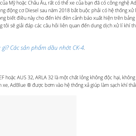
của Mỹ hoặc Châu Âu, rất có thể xe của bạn đã có công nghệ A
ng động cơ Diesel sau năm 2018 bắt buộc phải có hệ thống xử l
ng biết điều này cho đến khi đèn cảnh báo xuất hiện trên bảng
tôi sẽ giải đáp các câu hỏi liên quan đến dung dịch xử lí khí th
à gì? Các sản phẩm dầu nhớt CK-4
.
EF hoặc AUS 32, ARLA 32 là một chất lỏng không độc hại, không
ên xe, AdBlue ® được bơm vào hệ thống xả giúp làm sạch khí thải