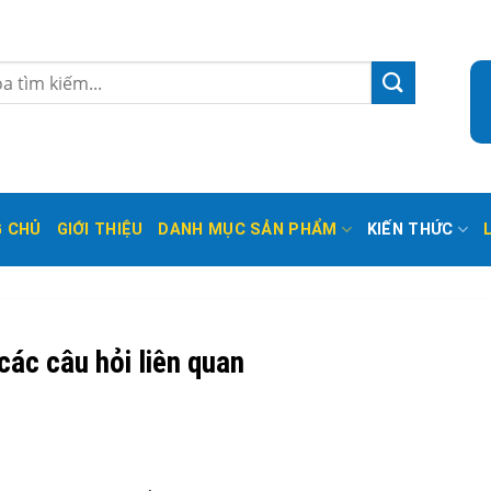
 CHỦ
GIỚI THIỆU
DANH MỤC SẢN PHẨM
KIẾN THỨC
các câu hỏi liên quan