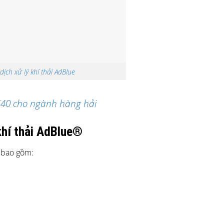
ịch xử lý khí thải AdBlue
US40 cho ngành hàng hải
khí thải AdBlue®
® bao gồm: