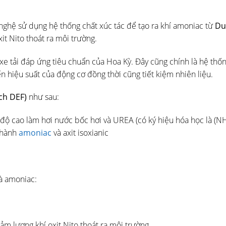
nghệ sử dụng hệ thống chất xúc tác để tạo ra khí amoniac từ
Du
it Nito thoát ra môi trường.
xe tải đáp ứng tiêu chuẩn của Hoa Kỳ. Đây cũng chính là hệ thố
hiệu suất của động cơ đồng thời cũng tiết kiệm nhiên liệu.
ch DEF)
như sau:
 độ cao làm hơi nước bốc hơi và UREA (có ký hiệu hóa học là (N
thành
amoniac
và axit isoxianic
và amoniac:
ảm lượng khí oxit Nito thoát ra môi trường