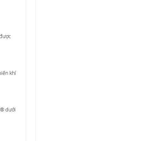
 được
iến khí
e® dưới