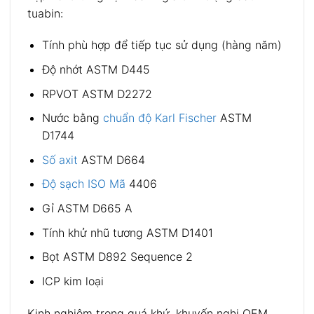
tuabin:
Tính phù hợp để tiếp tục sử dụng (hàng năm)
Độ nhớt ASTM D445
RPVOT ASTM D2272
Nước bằng
chuẩn độ Karl Fischer
ASTM
D1744
Số axit
ASTM D664
Độ sạch ISO Mã
4406
Gỉ ASTM D665 A
Tính khử nhũ tương ASTM D1401
Bọt ASTM D892 Sequence 2
ICP kim loại
Kinh nghiệm trong quá khứ, khuyến nghị OEM