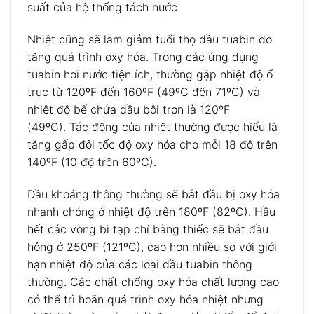
suất của hệ thống tách nước.
Nhiệt cũng sẽ làm giảm tuổi thọ dầu tuabin do
tăng quá trình oxy hóa. Trong các ứng dụng
tuabin hơi nước tiện ích, thường gặp nhiệt độ ổ
trục từ 120ºF đến 160ºF (49ºC đến 71ºC) và
nhiệt độ bể chứa dầu bôi trơn là 120ºF
(49ºC). Tác động của nhiệt thường được hiểu là
tăng gấp đôi tốc độ oxy hóa cho mỗi 18 độ trên
140ºF (10 độ trên 60ºC).
Dầu khoáng thông thường sẽ bắt đầu bị oxy hóa
nhanh chóng ở nhiệt độ trên 180ºF (82ºC). Hầu
hết các vòng bi tạp chí bằng thiếc sẽ bắt đầu
hỏng ở 250ºF (121ºC), cao hơn nhiều so với giới
hạn nhiệt độ của các loại dầu tuabin thông
thường. Các chất chống oxy hóa chất lượng cao
có thể trì hoãn quá trình oxy hóa nhiệt nhưng