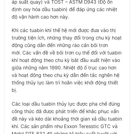
áp suất quay) và TOST – ASTM D943 (Độ ổn
định oxy hóa dầu tuabin) để đáp ứng các nhiệt
độ vận hành cao hơn này.
Khi các tuabin khí thế hệ mới được đưa vào thị
trường tiện ích, những thay đổi trong chu kỳ hoạt
động cũng dẫn đến những rào cản bôi trơn
mới. Các vấn đề về bôi trơn cụ thể đối với tuabin
khí hoạt động theo chu kỳ bắt đầu xuất hiện vào
giữa những năm 1990. Nhiệt độ ổ trục cao hơn
và hoạt động theo chu kỳ dẫn đến tắc nghẽn hệ
thống thủy lực làm trì hoãn việc khởi động thiết
bị.
Các loại dầu tuabin thủy lực được pha chế đúng
công thức đã được phát triển để khắc phục vấn
đề này và kéo dài khoảng thời gian xả dầu tuabin
khí. Các sản phẩm như Exxon Teresstic GTC và
Mobil DTE 832 đã chứng tỏ hiệu suất tuyệt vời