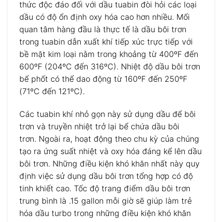
thức độc đáo đối với dầu tuabin đòi hỏi các loại
dầu có độ ổn định oxy hóa cao hơn nhiều. Mối
quan tâm hàng đầu là thực tế là dầu bôi trơn
trong tuabin dẫn xuất khí tiếp xúc trực tiếp với
bề mặt kim loại nằm trong khoảng từ 400ºF đến
600ºF (204ºC đến 316ºC). Nhiệt độ dầu bôi trơn
bể phốt có thể dao động từ 160ºF đến 250ºF
(71ºC đến 121ºC).
Các tuabin khí nhỏ gọn này sử dụng dầu để bôi
trơn và truyền nhiệt trở lại bể chứa dầu bôi
trơn. Ngoài ra, hoạt động theo chu kỳ của chúng
tạo ra ứng suất nhiệt và oxy hóa đáng kể lên dầu
bôi trơn. Những điều kiện khó khăn nhất này quy
định việc sử dụng dầu bôi trơn tổng hợp có độ
tinh khiết cao. Tốc độ trang điểm dầu bôi trơn
trung bình là .15 gallon mỗi giờ sẽ giúp làm trẻ
hóa dầu turbo trong những điều kiện khó khăn