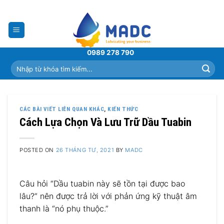
Skip
to
content
0989 278 790
Tìm
kiếm:
CÁC BÀI VIẾT LIÊN QUAN KHÁC
,
KIẾN THỨC
Cách Lựa Chọn Và Lưu Trữ Dầu Tuabin
POSTED ON
26 THÁNG TƯ, 2021
BY
MADC
Câu hỏi “Dầu tuabin này sẽ tồn tại được bao
lâu?” nên được trả lời với phản ứng kỹ thuật âm
thanh là “nó phụ thuộc.”