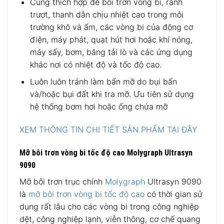
Cũng thích hợp để bôi trơn vòng bi, rãnh
trượt, thanh dẫn chịu nhiệt cao trong môi
trường khô và ẩm, các vòng bi của động cơ
điện, máy phát, quạt hút hơi hoặc khí nóng,
máy sấy, bơm, băng tải lò và các ứng dụng
khác nơi có nhiệt độ và tốc độ cao.
Luôn luôn tránh làm bẩn mỡ do bụi bẩn
và/hoặc bụi đất khi tra mỡ. Ưu tiên sử dụng
hệ thống bơm hơi hoặc ống chứa mỡ
XEM THÔNG TIN CHI TIẾT SẢN PHẨM TẠI ĐÂY
Mỡ bôi trơn vòng bi tốc độ cao Molygraph Ultrasyn
9090
Mỡ bôi trơn trục chính
Molygraph
Ultrasyn 9090
là
mỡ bôi trơn vòng bi tốc độ cao
có thời gian sử
dụng rất lâu cho các vòng bi trong công nghiệp
dệt, công nghiệp lạnh, viễn thông, cơ chế quang