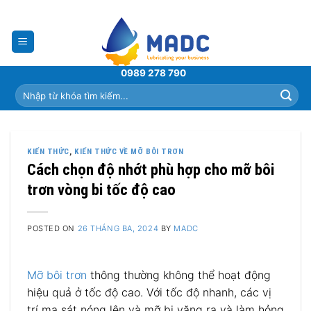
Skip
to
content
0989 278 790
Tìm
kiếm:
KIẾN THỨC
,
KIẾN THỨC VỀ MỠ BÔI TRƠN
Cách chọn độ nhớt phù hợp cho mỡ bôi
trơn vòng bi tốc độ cao
POSTED ON
26 THÁNG BA, 2024
BY
MADC
Mỡ bôi trơn
thông thường không thể hoạt động
hiệu quả ở tốc độ cao. Với tốc độ nhanh, các vị
trí ma sát nóng lên và mỡ bị văng ra và làm hỏng