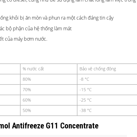
ống khỏi bị ăn mòn và phun ra một cách đáng tin cậy
các bộ phận của hệ thống làm mát
tiết của máy bơm nước.
% nước cất
Bảo vệ chống đông
80%
-8 °С
70%
-15 °С
60%
-25 °С
50%
-38 °С
mol Antifreeze G11 Concentrate