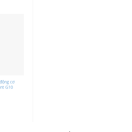
động cơ
ant G10