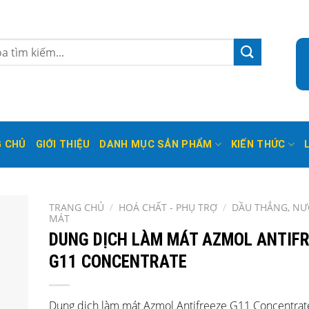
 CHỦ
GIỚI THIỆU
DANH MỤC SẢN PHẨM
KIẾN THỨC
TRANG CHỦ
/
HOÁ CHẤT - PHỤ TRỢ
/
DẦU THẮNG, NƯ
MÁT
DUNG DỊCH LÀM MÁT AZMOL ANTIFR
G11 CONCENTRATE
Dung dịch làm mát Azmol Antifreeze G11 Concentrat