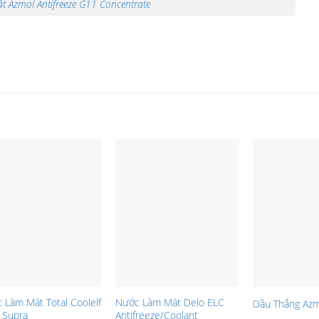
t Azmol Antifreeze G11 Concentrate
 Làm Mát Total Coolelf
Nước Làm Mát Delo ELC
Dầu Thắng Az
Supra
Antifreeze/Coolant