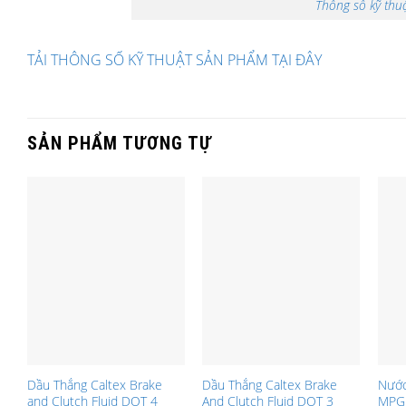
Thông số kỹ thuậ
TẢI THÔNG SỐ KỸ THUẬT SẢN PHẨM TẠI ĐÂY
SẢN PHẨM TƯƠNG TỰ
Dầu Thắng Caltex Brake
Dầu Thắng Caltex Brake
Nước
and Clutch Fluid DOT 4
And Clutch Fluid DOT 3
MPG 