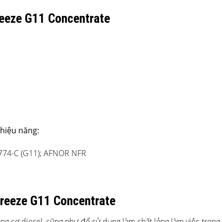
reeze G11 Concentrate
 hiệu năng:
 774-C (G11); AFNOR NFR
freeze G11 Concentrate
 cơ diesel, cũng như để sử dụng làm chất lỏng làm việc trong 