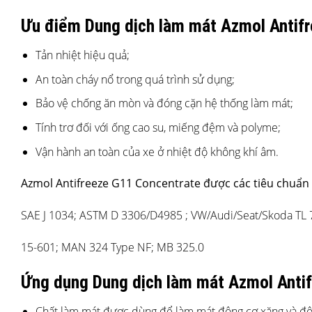
Ưu điểm Dung dịch làm mát Azmol Antif
Tản nhiệt hiệu quả;
An toàn cháy nổ trong quá trình sử dụng;
Bảo vệ chống ăn mòn và đóng cặn hệ thống làm mát;
Tính trơ đối với ống cao su, miếng đệm và polyme;
Vận hành an toàn của xe ở nhiệt độ không khí âm.
Azmol Antifreeze G11 Concentrate được các tiêu chuẩn
SAE J 1034; ASTM D 3306/D4985 ; VW/Audi/Seat/Skoda TL
15-601; MAN 324 Type NF; MB 325.0
Ứng dụng Dung dịch làm mát Azmol Anti
Chất làm mát được dùng để làm mát động cơ xăng và động