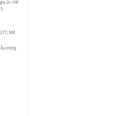
gia ức chế
5.
6277, MB
 Âu trong