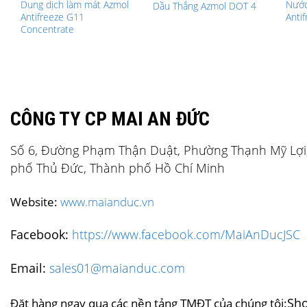
Dung dịch làm mát Azmol
Nước
Dầu Thắng Azmol DOT 4
Antifreeze G11
Anti
Concentrate
CÔNG TY CP MAI AN ĐỨC
Số 6, Đường Phạm Thận Duật, Phường Thạnh Mỹ Lợi
phố Thủ Đức, Thành phố Hồ Chí Minh
Website:
www.maianduc.vn
Facebook:
https://www.facebook.com/MaiAnDucJSC
Email:
sales01@maianduc.com
Sh
Đặt hàng ngay qua các nền tảng TMĐT của chúng tôi: