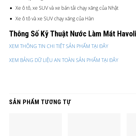
Xe ô tô, xe SUV và xe bán tải chạy xăng của Nhật
Xe ô tô và xe SUV chạy xăng của Hàn
Thông Số Kỹ Thuật Nước Làm Mát Havolin
XEM THÔNG TIN CHI TIẾT SẢN PHẨM TẠI ĐÂY
XEM BẢNG DỮ LIỆU AN TOÀN SẢN PHẨM TẠI ĐÂY
SẢN PHẨM TƯƠNG TỰ