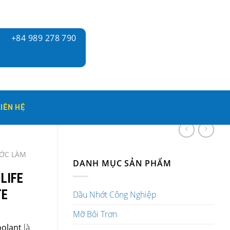
+84 989 278 790
LIÊN HỆ
ỚC LÀM
DANH MỤC SẢN PHẨM
LIFE
TE
Dầu Nhớt Công Nghiệp
Mỡ Bôi Trơn
oolant
là