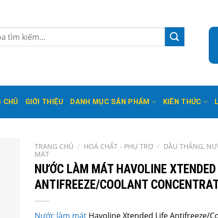
 CHỦ
GIỚI THIỆU
DANH MỤC SẢN PHẨM
KIẾN THỨC
TRANG CHỦ
/
HOÁ CHẤT - PHỤ TRỢ
/
DẦU THẮNG, NƯ
MÁT
NƯỚC LÀM MÁT HAVOLINE XTENDED 
ANTIFREEZE/COOLANT CONCENTRA
Nước làm mát
Havoline Xtended Life Antifreeze/C