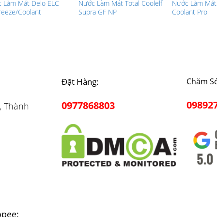
 Làm Mát Delo ELC
Nước Làm Mát Total Coolelf
Nước Làm Mát
freeze/Coolant
Supra GF NP
Coolant Pro
Đặt Hàng:
Chăm Só
09892
0977868803
, Thành
opee: