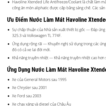
Havoline Xtended Life Antifreeze/Coolant là chất làm m
cống ăn mòn aliphatic được cấp bằng sáng chế. Các sản
Ưu Điểm Nước Làm Mát Havoline Xtended 
Sự chấp thuận của Nhà sản xuất thiết bị gốc — Đáp ứn
325.3 và Volkswagen TL 774F.
Ứng dụng rộng rãi — Khuyến nghị sử dụng trong các ứng 
đó có cả xe lai đời mới.
Khả năng truyền nhiệt — Khả năng truyền nhiệt cao hơn 
Ứng Dụng Nước Làm Mát Havoline Xtended
Xe của General Motors sau 1995
Xe Chrysler sau 2001
Xe Ford sau 2003
Xe chạy xăng và diesel của Châu Âu