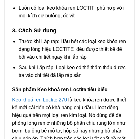
Luôn có loại keo khóa ren LOCTIT phù hợp với
mọi kích cỡ bulông, ốc vít
3. Cách Sử dụng
Trước khi Lắp ráp:
Hầu hết các loại keo khóa ren
dạng lỏng hiệu LOCTITE đều được thiết kế để
bôi vào chi tiết ngay khi lắp ráp
Sau khi Lắp ráp:
Loại keo có thể thẩm thấu được
tra vào chi tiết đã lắp ráp sẵn
Sản phẩm Keo khoá ren Loctite tiêu biểu
Keo khoá ren Loctite 270
là keo khóa ren được thiết
kế mới cải tiến có khả năng chịu dầu. Hoạt động
hiệu quả trên mọi loại ren kim loại. Nó dùng để đè
phòng lỏng ren ở những bộ phận chịu rung lớn như
bơm, bulông bệ mô tơ, hộp số hay những bộ phận
chịu nén ép. Thích hợp trên các loại vật chất bề mặt