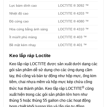
Lực bám dính cao
LOCTITE ® 3092 ™
Nhiệt độ cao
LOCTITE ® 4203 ™
Độ cứng cao
LOCTITE ® 4080 ™
Hóa cứng bằng ánh sáng
LOCTITE ® 4310 ™
Ít mùi/ít phủ màng
LOCTITE ® 403 ™
Bề mặt kém nhạy
LOCTITE ® 401 ™
Keo lắp ráp Loctite
Keo lắp ráp LOCTITE được sản xuất dưới dạng các
gói sản phẩm dễ sử dụng cho các ứng dụng cầm
tay, thủ công và bán tự động như hộp mực, ống kim
tiêm, chai nhựa mềm và hộp mực kép chứa công
®
thức hai thành phần. Keo lắp ráp LOCTITE
cũng
xuất hiện trong các gói sản phẩm lớn hơn như
thùng 5 hoặc thùng 55 gallon cho các hoạt động
bơm chiết khối lượng lớn và lắp ráp tự động.