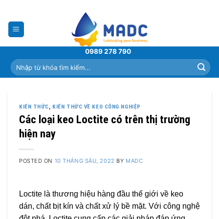
Skip
to
content
0989 278 790
Tìm
kiếm:
KIẾN THỨC
,
KIẾN THỨC VỀ KEO CÔNG NGHIỆP
Các loại keo Loctite có trên thị trường
hiện nay
POSTED ON
10 THÁNG SÁU, 2022
BY
MADC
Loctite là thương hiệu hàng đầu thế giới về keo
dán, chất bịt kín và chất xử lý bề mặt. Với công nghệ
đột phá, Loctite cung cấp các giải pháp đáp ứng