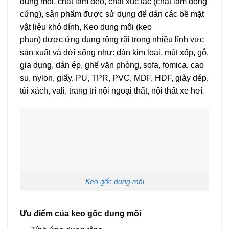
dung môi, chất làm dẻo, chất xúc tác (chất làm đông
cứng), sản phẩm được sử dụng để dán các bề mặt
vật liệu khó dính,
Keo dung môi (keo
phun)
được
ứng dụng rộng rãi trong nhiều lĩnh vực
sản xuất và đời sống như: dán kim loại, mút xốp, gỗ,
gia dụng, dán ép, ghế văn phòng, sofa, fomica, cao
su, nylon, giấy, PU, TPR, PVC, MDF, HDF, giày dép,
túi xách, vali, trang trí nội ngoại thất, nội thất xe hơi.
Keo gốc dung môi
Ưu điểm của keo gốc dung môi