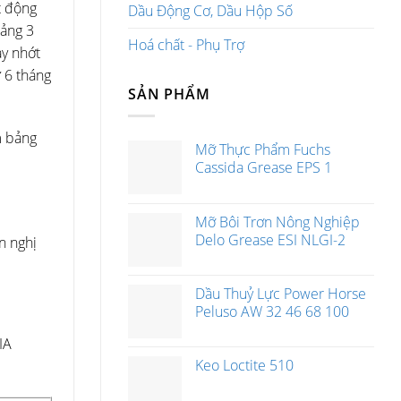
t động
Dầu Động Cơ, Dầu Hộp Số
oảng 3
Hoá chất - Phụ Trợ
ay nhớt
ừ 6 tháng
SẢN PHẨM
m bảng
Mỡ Thực Phẩm Fuchs
Cassida Grease EPS 1
Mỡ Bôi Trơn Nông Nghiệp
Delo Grease ESI NLGI-2
n nghị
Dầu Thuỷ Lực Power Horse
Peluso AW 32 46 68 100
IA
Keo Loctite 510