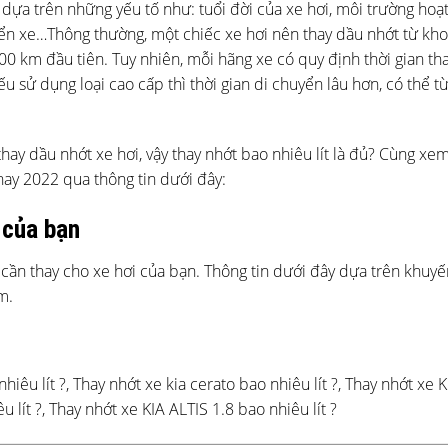
 dựa trên những yếu tố như: tuổi đời của xe hơi, môi trường hoạ
iển xe…Thông thường, một chiếc xe hơi nên thay dầu nhớt từ kh
0 km đầu tiên. Tuy nhiên, mỗi hãng xe có quy định thời gian th
ếu sử dụng loại cao cấp thì thời gian di chuyển lâu hơn, có thể t
thay dầu nhớt xe hơi, vậy thay nhớt bao nhiêu lít là đủ? Cùng xe
 nay 2022 qua thông tin dưới đây:
 của bạn
 cần thay cho xe hơi của bạn. Thông tin dưới đây dựa trên khuyế
m.
hiêu lít ?,
Thay nhớt xe kia
cerato bao nhiêu lít ?,
Thay nhớt xe K
 lít ?,
Thay nhớt xe KIA
ALTIS 1.8 bao nhiêu lít ?