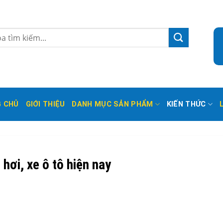
 CHỦ
GIỚI THIỆU
DANH MỤC SẢN PHẨM
KIẾN THỨC
hơi, xe ô tô hiện nay