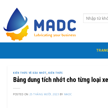
Skip
to
content
Tìm
kiếm:
TRANG
KIẾN THỨC VỀ DẦU NHỚT
,
KIẾN THỨC
Bảng dung tích nhớt cho từng loại xe 
POSTED ON
25 THÁNG MƯỜI, 2023
BY
MADC