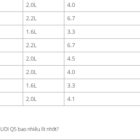
2.0L
4.0
2.2L
6.7
1.6L
3.3
2.2L
6.7
2.0L
4.5
2.0L
4.0
1.6L
3.3
2.0L
4.1
AUDI Q5 bao nhiêu lít nhớt?