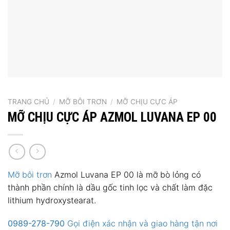
TRANG CHỦ
/
MỠ BÔI TRƠN
/
MỠ CHỊU CỰC ÁP
MỠ CHỊU CỰC ÁP AZMOL LUVANA EP 00
Mỡ bôi trơn
Azmol Luvana EP 00 là mỡ bò lỏng có
thành phần chính là dầu gốc tinh lọc và chất làm đặc
lithium hydroxystearat.
0989-278-790
Gọi điện xác nhận và giao hàng tận nơi