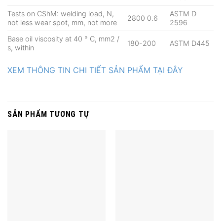
Tests on CShM: welding load, N,
ASTM D
2800 0.6
not less wear spot, mm, not more
2596
Base oil viscosity at 40 ° С, mm2 /
180-200
ASTM D445
s, within
XEM THÔNG TIN CHI TIẾT SẢN PHẨM TẠI ĐÂY
SẢN PHẨM TƯƠNG TỰ