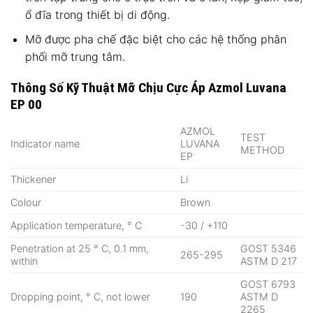
ổ đĩa trong thiết bị di động.
Mỡ được pha chế đặc biệt cho các hệ thống phân
phối mỡ trung tâm.
Thông Số Kỹ Thuật Mỡ Chịu Cực Áp Azmol Luvana
EP 00
AZMOL
TEST
Indicator name
LUVANA
METHOD
EP
Thickener
Li
Colour
Brown
Application temperature, ° С
-30 / +110
Penetration at 25 ° С, 0.1 mm,
GOST 5346
265-295
within
ASTM D 217
GOST 6793
Dropping point, ° С, not lower
190
ASTM D
2265