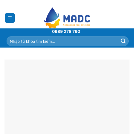
Skip
to
content
0989 278 790
Tìm
kiếm: