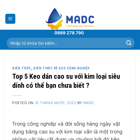
Skip
to
content
0989 278 790
Tìm
kiếm:
KIẾN THỨC
,
KIẾN THỨC VỀ KEO CÔNG NGHIỆP
Top 5 Keo dán cao su với kim loại siêu
dính có thể bạn chưa biết ?
POSTED ON
31 THÁNG MƯỜI, 2022
BY
MADC
Trong công nghiêp và đời sống hàng ngày vật
dụng bằng cao su với kim loại vẫn là một trong
những vật liệu rất được ưa chuộng bởi độ bền