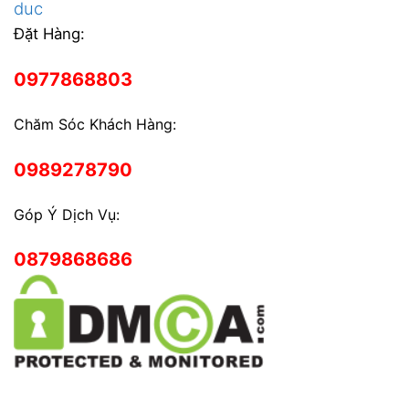
duc
Đặt Hàng:
0977868803
Chăm Sóc Khách Hàng:
0989278790
Góp Ý Dịch Vụ:
0879868686