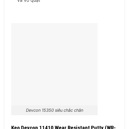
và vỏ quạt
Devcon 15350 siêu chắc chắn
Keo Devcon 11410 Wear Resistant Putty (WR-