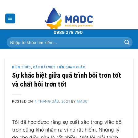
Skip
to
content
0989 278 790
Tìm
kiếm:
KIẾN THỨC
,
CÁC BÀI VIẾT LIÊN QUAN KHÁC
Sự khác biệt giữa quá trình bôi trơn tốt
và chất bôi trơn tốt
POSTED ON
4 THÁNG SÁU, 2021
BY
MADC
Tôi đã học được rằng sự xuất sắc trong việc bôi
trơn cũng khó nhận ra vì nó rất hiếm. Những lý
do cho điều này là rất nhiều. Một lời giải thích