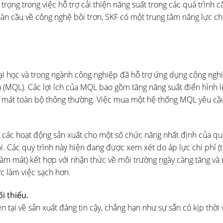
trọng trong việc hỗ trợ cải thiện năng suất trong các quá trình c
toàn cầu về công nghệ bôi trơn, SKF có một trung tâm năng lực c
ại học và trong ngành công nghiệp đã hỗ trợ ứng dụng công ngh
iểu (MQL). Các lợi ích của MQL bao gồm tăng năng suất điển hình 
àm mát toàn bộ thông thường. Việc mua một hệ thống MQL yêu cầu
o các hoạt động sản xuất cho một số chức năng nhất định của qu
oi. Các quy trình này hiện đang được xem xét do áp lực chi phí (
 làm mát) kết hợp với nhận thức về môi trường ngày càng tăng và
ực làm việc sạch hơn.
i thiểu.
tại về sản xuất đáng tin cậy, chẳng hạn như sự sẵn có kịp thời 