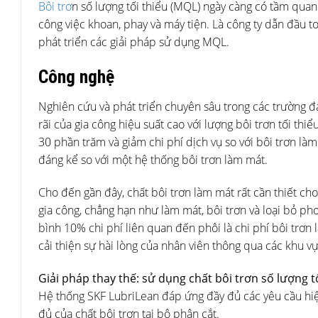
Bôi trơ
n số lượng tối thiểu (MQL) ngày càng có tầm quan 
công việc khoan, phay và máy tiện. Là công ty dẫn đầu 
phát triển các giải pháp sử dụng MQL.
Công nghệ
Nghiên cứu và phát triển chuyên sâu trong các trường đ
rãi của gia công hiệu suất cao với lượng bôi trơn tối th
30 phần trăm và giảm chi phí dịch vụ so với bôi trơn l
đáng kể so với một hệ thống bôi trơn làm mát.
Cho đến gần đây, chất bôi trơn làm mát rất cần thiết ch
gia công, chẳng hạn như làm mát, bôi trơn và loại bỏ ph
bình 10% chi phí liên quan đến phôi là chi phí bôi trơn
cải thiện sự hài lòng của nhân viên thông qua các khu v
Giải pháp thay thế: sử dụng chất bôi trơn số lượng tố
Hệ thống SKF LubriLean đáp ứng đầy đủ các yêu cầu hiện 
đủ của chất bôi trơn tại bộ phận cắt.