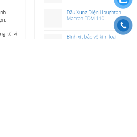
ịnh
Dầu Xung Điện Houghton
Macron EDM 110
ọn.
g kể, vì
Bình xịt bảo vệ kim loại
Spanjaard Universal Metal
Protector
trơn và
Mỡ Bôi Trơn Total AXA GA 3
g tin
sự nhiễm
Mỡ Silicone Molykote G-
4500
iển cho
ộ điều
Keo Loctite 648
p dòng
Dầu Bánh Răng Total Carter