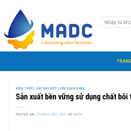
Skip
to
content
Tìm
kiếm:
TRANG
KIẾN THỨC
,
CÁC BÀI VIẾT LIÊN QUAN KHÁC
Sản xuất bền vững sử dụng chất bôi t
POSTED ON
7 THÁNG SÁU, 2021
BY
MADC