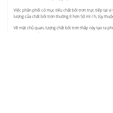
Việc phân phối có mục tiêu chất bôi trơn trực tiếp tại vị
lượng của chất bôi trơn thường ít hơn 50 ml / h, tùy thu
Về mặt chủ quan, lượng chất bôi trơn thấp này tạo ra ph
không cần phải làm sạch phôi và / hoặc phoi.
Trong công nghệ aerosol một kênh, aerosol mịn có kích 
khí nén trong bình chứa bằng hệ thống vòi phun đặc biệ
cậy, ngay cả với tốc độ quay hơn 20.000 vòng / phút, h
Điều này đạt được mà không có sự xuất hiện của chất bô
bẩn liên quan trong phòng gia công. Phiên bản VarioSup
mục đích này. Với các hệ thống này, các thông số “lượng
khiển máy công cụ trong quá trình thay dao tự động.
Một nhà lãnh đạo trong lĩnh vực giám sát hệ thống
Cho đến rất gần đây, các hệ thống MQL chỉ có thể được 
khí dung. Cảm biến khí nén, mức nạp và lưu lượng dầu 