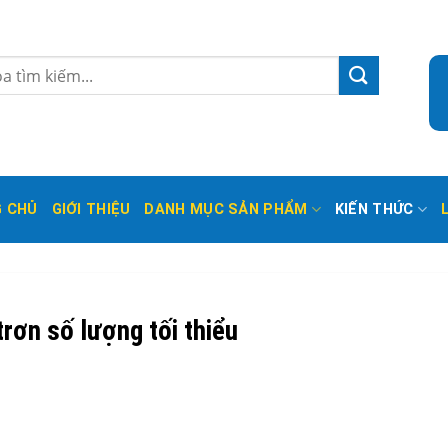
 CHỦ
GIỚI THIỆU
DANH MỤC SẢN PHẨM
KIẾN THỨC
rơn số lượng tối thiểu