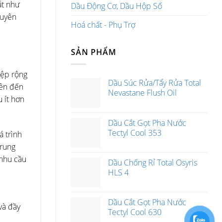
ắt như
Dầu Động Cơ, Dầu Hộp Số
huyên
Hoá chất - Phụ Trợ
SẢN PHẨM
iệp rộng
Dầu Súc Rửa/Tẩy Rửa Total
lên đến
Nevastane Flush Oil
 ít hơn
Dầu Cắt Gọt Pha Nước
Tectyl Cool 353
á trình
trung
 nhu cầu
Dầu Chống Rỉ Total Osyris
HLS 4
Dầu Cắt Gọt Pha Nước
và đầy
Tectyl Cool 630