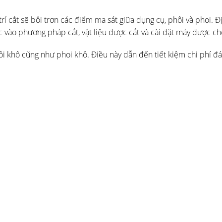
 trí cắt sẽ bôi trơn các điểm ma sát giữa dụng cụ, phôi và phoi. Đ
ộc vào phương pháp cắt, vật liệu được cắt và cài đặt máy được ch
ôi khô cũng như phoi khô. Điều này dẫn đến tiết kiệm chi phí đán
thước giọt đồng nhất khoảng 0,5 micron được tạo ra từ chất bôi 
t. Công nghệ này cũng cho phép bôi trơn lưỡi dao một cách đán
oặc thông qua tháp pháo của tâm quay của máy tiện tự động.
i trơn dư thừa – như thường lệ với các hệ thống hai kênh – và 
er và DigitalSuper của hệ thống SKF LubriLean đã được phát tr
 dầu” và “khí nén” có thể được điều chỉnh trực tiếp thông qua b
giám sát gián tiếp và không đầy đủ. Không thể theo dõi trực tiế
được sử dụng để xác định trạng thái của hệ thống MQL.