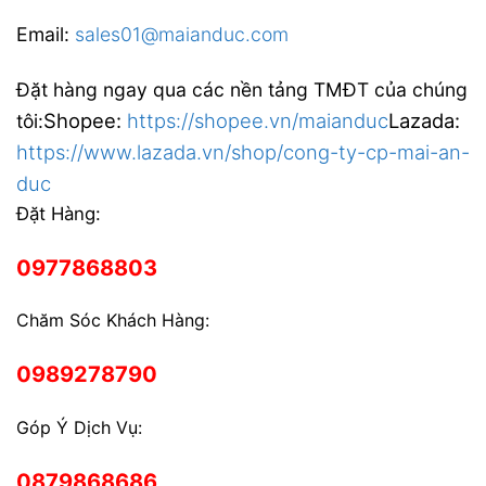
Email:
sales01@maianduc.com
Đặt hàng ngay qua các nền tảng TMĐT của chúng
Shopee:
https://shopee.vn/maianduc
Lazada:
tôi:
https://www.lazada.vn/shop/cong-ty-cp-mai-an-
duc
Đặt Hàng:
0977868803
Chăm Sóc Khách Hàng:
0989278790
Góp Ý Dịch Vụ:
0879868686