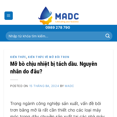
Skip
to
content
0989 278 790
Tìm
kiếm:
KIẾN THỨC
,
KIẾN THỨC VỀ MỠ BÔI TRƠN
Mỡ bò chịu nhiệt bị tách dầu. Nguyên
nhân do đâu?
POSTED ON
15 THÁNG BA, 2024
BY
MADC
Trong ngành công nghiệp sản xuất, vấn đề bôi
trơn bằng mỡ là rất cần thiết cho các loại máy
móc trong dây chuyền sản xuất tại các nhà máy.