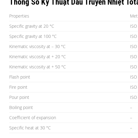
Thông Số Kỹ Thuật Dầu Truyền Nhiệt Tot
Properties
Met
Specific gravity at 20 °C
ISO
Specific gravity at 100 °C
ISO
Kinematic viscosity at – 30 °C
ISO
Kinematic viscosity at + 20 °C
ISO
Kinematic viscosity at + 50 °C
ISO
Flash point
ISO
Fire point
ISO
Pour point
ISO
Boiling point
–
Coefficient of expansion
–
Specific heat at 30 °C
–