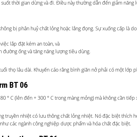
ng suốt thời gian dừng và đi. Điều này thường dẫn đến giảm năng 
hông bị phân huỷ chất lỏng hoặc lắng đọng. Sự xuống cấp là do
iệc lắp đặt kém an toàn, và
n đường ống và tăng năng lượng tiêu dùng.
 thọ lâu dài. Khuyến cáo rằng bình giãn nở phải có một lớp ph
erm BT 06
280 ° C (lên đến + 300 ° C trong màng mỏng) mà không cần tiếp 
 truyền nhiệt có lưu thông chất lỏng nhiệt. Nó đặc biệt thích h
n như các ngành công nghiệp dược phẩm và hóa chất đặc biệt.