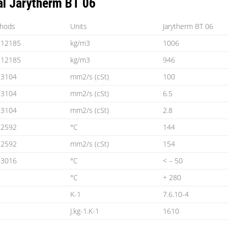
al Jarytherm BT 06
hods
Units
Jarytherm BT 06
 12185
kg/m3
1006
 12185
kg/m3
946
 3104
mm2/s (cSt)
100
 3104
mm2/s (cSt)
6.5
 3104
mm2/s (cSt)
2.8
 2592
°C
144
 2592
mm2/s (cSt)
154
 3016
°C
< – 50
°C
+ 280
K-1
7.6.10-4
J.kg-1.K-1
1610