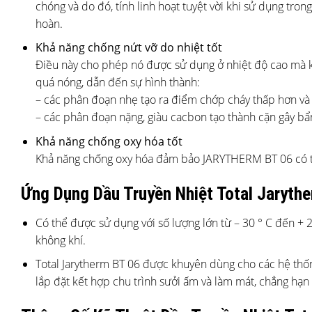
chóng và do đó, tính linh hoạt tuyệt vời khi sử dụng tro
hoàn.
Khả năng chống nứt vỡ do nhiệt tốt
Điều này cho phép nó được sử dụng ở nhiệt độ cao mà k
quá nóng, dẫn đến sự hình thành:
– các phân đoạn nhẹ tạo ra điểm chớp cháy thấp hơn và v
– các phân đoạn nặng, giàu cacbon tạo thành cặn gây bẩ
Khả năng chống oxy hóa tốt
Khả năng chống oxy hóa đảm bảo JARYTHERM BT 06 có tuổi
Ứng Dụng Dầu Truyền Nhiệt Total Jaryth
Có thể được sử dụng với số lượng lớn từ – 30 ° C đến + 
không khí.
Total Jarytherm BT 06 được khuyên dùng cho các hệ thống
lắp đặt kết hợp chu trình sưởi ấm và làm mát, chẳng hạ