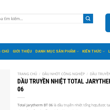
 CHỦ
GIỚI THIỆU
DANH MỤC SẢN PHẨM
KIẾN THỨC
TRANG CHỦ
/
DẦU NHỚT CÔNG NGHIỆP
/
DẦU TRUYỀ
DẦU TRUYỀN NHIỆT TOTAL JARYTHE
06
Total Jarytherm BT 06
là dầu truyền nhiệt tổng hợp,được tạ