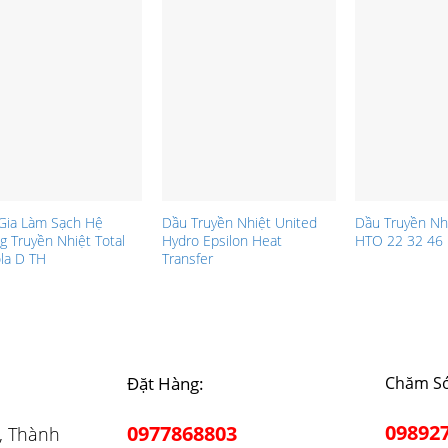
Gia Làm Sạch Hệ
Dầu Truyền Nhiệt United
Dầu Truyền Nh
g Truyền Nhiệt Total
Hydro Epsilon Heat
HTO 22 32 46
ola D TH
Transfer
Đặt Hàng:
Chăm Só
09892
0977868803
, Thành