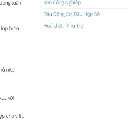
Keo Công Nghiệp
lượng tuần
Dầu Động Cơ, Dầu Hộp Số
Hoá chất - Phụ Trợ
 lớp biên
ủ nitơ.
xúc với
ợp cho việc