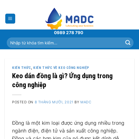
Skip
to
content
0989 278 790
Tìm
kiếm:
KIẾN THỨC
,
KIẾN THỨC VỀ KEO CÔNG NGHIỆP
Keo dán đồng là gì? Ứng dụng trong
công nghiệp
POSTED ON
8 THÁNG MƯỜI, 2021
BY
MADC
Đồng là một kim loại được ứng dụng nhiều trong
ngành điện, điện tử và sản xuất công nghiệp.
Đồng và các hợp kim của nó được kết dính dễ