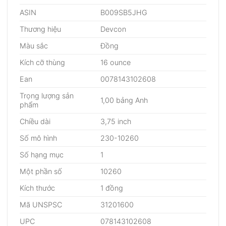
ASIN
B009SB5JHG
Thương hiệu
Devcon
Màu sắc
Đồng
Kích cỡ thùng
16 ounce
Ean
0078143102608
Trọng lượng sản
1,00 bảng Anh
phẩm
Chiều dài
3,75 inch
Số mô hình
230-10260
Số hạng mục
1
Một phần số
10260
Kích thước
1 đồng
Mã UNSPSC
31201600
UPC
078143102608