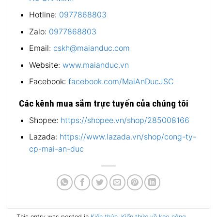
Hotline:
0977868803
Zalo:
0977868803
Email:
cskh@maianduc.com
Website:
www.maianduc.vn
Facebook:
facebook.com/MaiAnDucJSC
Các kênh mua sắm trực tuyến của chúng tôi
Shopee:
https://shopee.vn/shop/285008166
Lazada:
https://www.lazada.vn/shop/cong-ty-
cp-mai-an-duc
This entry was posted in
Kiến thức
,
Kiến thức về keo công