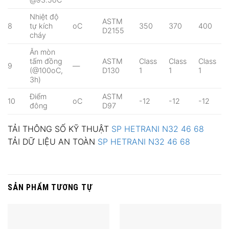
Nhiệt độ
ASTM
8
tự kích
oC
350
370
400
D2155
cháy
Ăn mòn
tấm đồng
ASTM
Class
Class
Class
9
—
(@100oC,
D130
1
1
1
3h)
Điểm
ASTM
10
oC
-12
-12
-12
đông
D97
TẢI THÔNG SỐ KỸ THUẬT
SP HETRANI N32
46
68
TẢI DỮ LIỆU AN TOÀN
SP HETRANI N32
46
68
SẢN PHẨM TƯƠNG TỰ