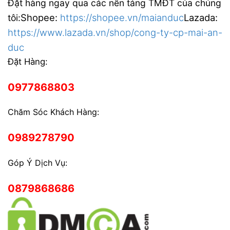
Đặt hàng ngay qua các nền tảng TMĐT của chúng
Shopee:
https://shopee.vn/maianduc
Lazada:
tôi:
https://www.lazada.vn/shop/cong-ty-cp-mai-an-
duc
Đặt Hàng:
0977868803
Chăm Sóc Khách Hàng:
0989278790
Góp Ý Dịch Vụ:
0879868686