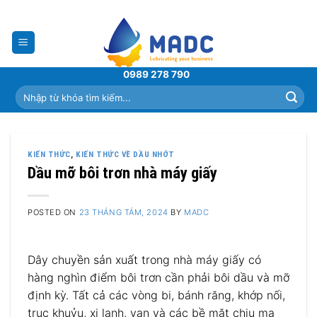
Skip
to
content
0989 278 790
Tìm
kiếm:
KIẾN THỨC
,
KIẾN THỨC VỀ DẦU NHỚT
Dầu mỡ bôi trơn nhà máy giấy
POSTED ON
23 THÁNG TÁM, 2024
BY
MADC
Dây chuyền sản xuất trong nhà máy giấy có
hàng nghìn điểm bôi trơn cần phải bôi dầu và mỡ
định kỳ. Tất cả các vòng bi, bánh răng, khớp nối,
trục khuỷu, xi lanh, van và các bề mặt chịu ma