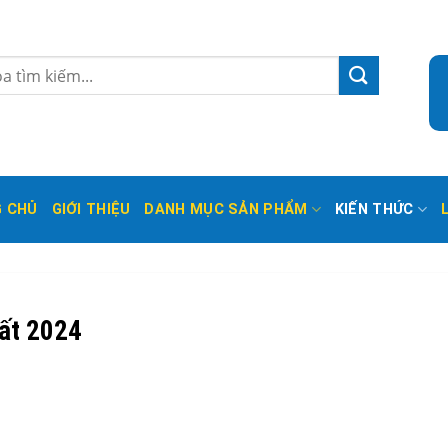
 CHỦ
GIỚI THIỆU
DANH MỤC SẢN PHẨM
KIẾN THỨC
hất 2024