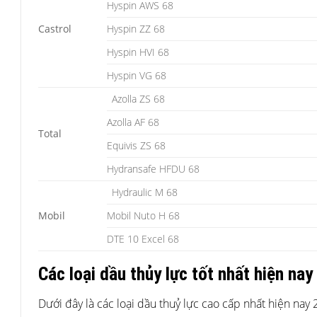
Hyspin AWS 68
Castrol
Hyspin ZZ 68
Hyspin HVI 68
Hyspin VG 68
Azolla ZS 68
Azolla AF 68
Total
Equivis ZS 68
Hydransafe HFDU 68
Hydraulic M 68
Mobil
Mobil Nuto H 68
DTE 10 Excel 68
Các loại dầu thủy lực tốt nhất hiện nay
Dưới đây là các loại dầu thuỷ lực cao cấp nhất hiện nay 