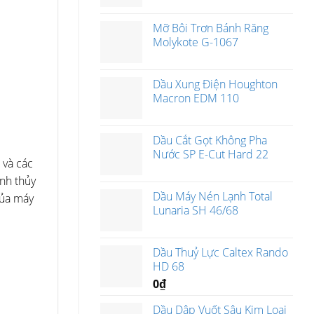
Mỡ Bôi Trơn Bánh Răng
Molykote G-1067
Dầu Xung Điện Houghton
Macron EDM 110
Dầu Cắt Gọt Không Pha
Nước SP E-Cut Hard 22
 và các
anh thủy
Dầu Máy Nén Lạnh Total
của máy
Lunaria SH 46/68
Dầu Thuỷ Lực Caltex Rando
HD 68
0
₫
Dầu Dập Vuốt Sâu Kim Loại