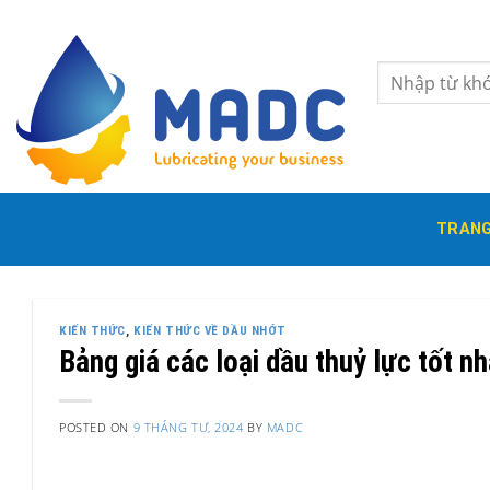
Skip
to
content
Tìm
kiếm:
TRANG
KIẾN THỨC
,
KIẾN THỨC VỀ DẦU NHỚT
Bảng giá các loại dầu thuỷ lực tốt n
POSTED ON
9 THÁNG TƯ, 2024
BY
MADC