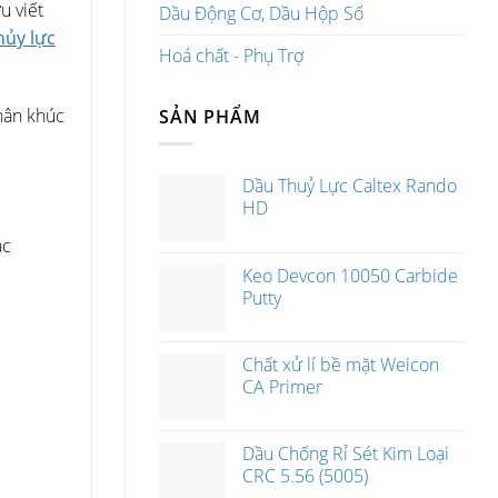
u viết
Dầu Động Cơ, Dầu Hộp Số
hủy lực
Hoá chất - Phụ Trợ
phân khúc
SẢN PHẨM
Dầu Thuỷ Lực Caltex Rando
HD
ác
Keo Devcon 10050 Carbide
Putty
Chất xử lí bề mặt Weicon
CA Primer
Dầu Chống Rỉ Sét Kim Loại
CRC 5.56 (5005)