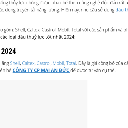
hống thủy lực chúng được pha chế theo công nghệ độc đáo rất ư
ác dụng truyền tải năng lượng. Hiện nay, nhu cầu sử dụng
dầu t
 gồm: Shell, Caltex, Castrol, Mobil, Total với các sản phẩm và 
các loại dầu thuỷ lực tốt nhất 2024:
t 2024
 Hãng
Shell
,
Caltex
,
Castrol
,
Mobil
,
Total
. Đây là giá công bố của c
iên hệ
CÔNG TY CP MAI AN ĐỨC
để được tư vấn cụ thể.