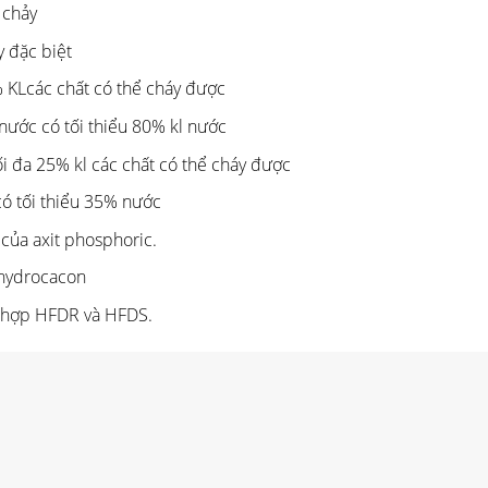
 chảy
y đặc biệt
 KLcác chất có thể cháy được
nước có tối thiểu 80% kl nước
i đa 25% kl các chất có thể cháy được
ó tối thiểu 35% nước
ecủa axit phosphoric.
-hydrocacon
n hợp HFDR và HFDS.