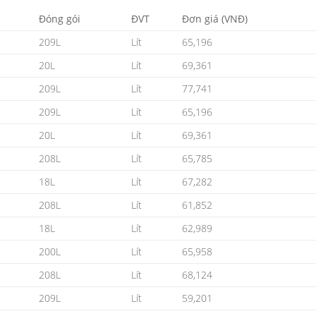
Đóng gói
ĐVT
Đơn giá (VNĐ)
209L
Lít
65,196
20L
Lít
69,361
209L
Lít
77,741
209L
Lít
65,196
20L
Lít
69,361
208L
Lít
65,785
18L
Lít
67,282
208L
Lít
61,852
18L
Lít
62,989
200L
Lít
65,958
208L
Lít
68,124
209L
Lít
59,201