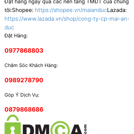
Đặt hàng ngay qua các nền tảng TMĐT của chúng
Shopee:
https://shopee.vn/maianduc
Lazada:
tôi:
https://www.lazada.vn/shop/cong-ty-cp-mai-an-
duc
Đặt Hàng:
0977868803
Chăm Sóc Khách Hàng:
0989278790
Góp Ý Dịch Vụ:
0879868686