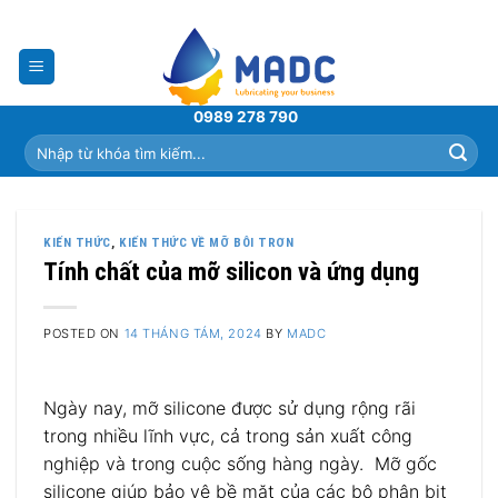
Skip
to
content
0989 278 790
Tìm
kiếm:
KIẾN THỨC
,
KIẾN THỨC VỀ MỠ BÔI TRƠN
Tính chất của mỡ silicon và ứng dụng
POSTED ON
14 THÁNG TÁM, 2024
BY
MADC
Ngày nay, mỡ silicone được sử dụng rộng rãi
trong nhiều lĩnh vực, cả trong sản xuất công
nghiệp và trong cuộc sống hàng ngày. Mỡ gốc
silicone giúp bảo vệ bề mặt của các bộ phận bịt