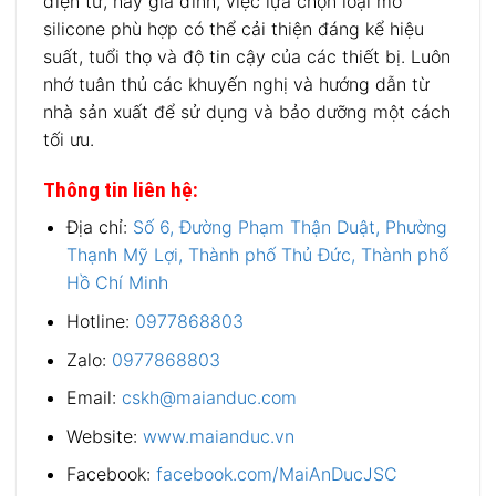
điện tử, hay gia đình, việc lựa chọn loại mỡ
silicone phù hợp có thể cải thiện đáng kể hiệu
suất, tuổi thọ và độ tin cậy của các thiết bị. Luôn
nhớ tuân thủ các khuyến nghị và hướng dẫn từ
nhà sản xuất để sử dụng và bảo dưỡng một cách
tối ưu.
Thông tin liên hệ:
Địa chỉ:
Số 6, Đường Phạm Thận Duật, Phường
Thạnh Mỹ Lợi, Thành phố Thủ Đức, Thành phố
Hồ Chí Minh
Hotline:
0977868803
Zalo:
0977868803
Email:
cskh@maianduc.com
Website:
www.maianduc.vn
Facebook:
facebook.com/MaiAnDucJSC