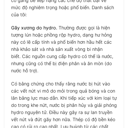
cố gắng để xếp hạng các chế độ thất bại về
mức độ nghiêm trọng hoặc phổ biến. Danh sách
của tôi:
Gãy xương do hydro.
Thường được gọi là hiện
tượng lún hoặc phồng rộp hydro, dạng hư hỏng
này có lẽ cấp tính và phổ biến hơn hầu hết các
nhà khảo sát và nhà sản xuất vòng bi nhận
biết. Các nguồn cung cấp hydro có thể là nước,
nhưng cũng có thể bị điện phân và ăn mòn (do
nước hỗ trợ).
Có bằng chứng cho thấy rằng nước bị hút vào
các vết nứt vi mô do mỏi trong quả bóng và con
lăn bằng lực mao dẫn. Khi tiếp xúc với kim loại tự
do trong khe nứt, nước bị phân hủy và giải phóng
hydro nguyên tử. Điều này gây ra sự lan truyền
vết nứt và đứt gãy hơn nữa. Thép có độ bền kéo
cao có rủi ro cao nhất. Lưu huỳnh từ các chất