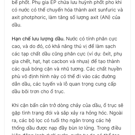
bể phốt. Phụ gia EP chứa lưu huỳnh phốt pho khi
có nước có thể chuyển hóa thành axit sunfuric và
axit photphoric, làm tăng số lượng axit (AN) của
dầu.
Hạn chế lưu lượng dầu.
Nước có tính phân cực
cao, và do đó, có khả năng thú vị để làm sạch
các tạp chất dầu cũng phân cực (ví dụ: ôxít, phụ
gia chết, hạt, hạt cacbon và nhựa) để tạo thành
các quả bóng cặn và nhũ tương. Các chất huyền
phù vô định hình này có thể đi vào các đường
dẫn dầu, các tuyến và lỗ quan trọng cung cấp
dầu bôi trơn cho ổ trục.
Khi cặn bẩn cản trở dòng chảy của dầu, ổ trục sẽ
gặp tình trạng đói và sắp xảy ra hỏng hóc. Ngoài
ra, các bộ lọc có tuổi thọ ngắn trong các hệ
thống dầu được nạp đầy bùn lơ lửng. Trong điều