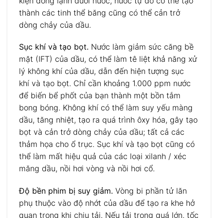
kiện đông lạnh dưới nước, nước tự do có thể tạo
thành các tinh thể băng cũng có thể cản trở
dòng chảy của dầu.
Sục khí và tạo bọt.
Nước làm giảm sức căng bề
mặt (IFT) của dầu, có thể làm tê liệt khả năng xử
lý không khí của dầu, dẫn đến hiện tượng sục
khí và tạo bọt. Chỉ cần khoảng 1.000 ppm nước
để biến bể phốt của bạn thành một bồn tắm
bong bóng. Không khí có thể làm suy yếu màng
dầu, tăng nhiệt, tạo ra quá trình ôxy hóa, gây tạo
bọt và cản trở dòng chảy của dầu; tất cả các
thảm họa cho ổ trục. Sục khí và tạo bọt cũng có
thể làm mất hiệu quả của các loại xilanh / xéc
măng dầu, nồi hơi vòng và nồi hơi cổ.
Độ bền phim bị suy giảm.
Vòng bi phần tử lăn
phụ thuộc vào độ nhớt của dầu để tạo ra khe hở
quan trọng khi chịu tải. Nếu tải trọng quá lớn, tốc