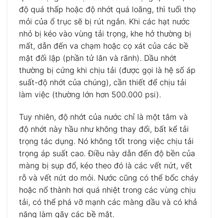
độ quá thấp hoặc độ nhớt quá loãng, thì tuổi thọ
mỏi của ổ trục sẽ bị rút ngắn. Khi các hạt nước
nhỏ bị kéo vào vùng tải trọng, khe hở thường bị
mất, dẫn đến va chạm hoặc cọ xát của các bề
mặt đối lập (phần tử lăn và rãnh). Dầu nhớt
thường bị cứng khi chịu tải (được gọi là hệ số áp
suất-độ nhớt của chúng), cần thiết để chịu tải
làm việc (thường lớn hơn 500.000 psi).
Tuy nhiên, độ nhớt của nước chỉ là một tâm và
độ nhớt này hầu như không thay đổi, bất kể tải
trọng tác dụng. Nó không tốt trong việc chịu tải
trọng áp suất cao. Điều này dẫn đến độ bền của
màng bị sụp đổ, kéo theo đó là các vết nứt, vết
rỗ và vết nứt do mỏi. Nước cũng có thể bốc cháy
hoặc nổ thành hơi quá nhiệt trong các vùng chịu
tải, có thể phá vỡ mạnh các màng dầu và có khả
năng làm gãy các bề mặt.