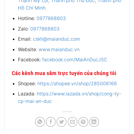
Thạnh Mỹ Lợi, Thành phố Thủ Đức, Thành phố
Hồ Chí Minh
Hotline:
0977868803
Zalo:
0977868803
Email:
cskh@maianduc.com
Website:
www.maianduc.vn
Facebook:
facebook.com/MaiAnDucJSC
Các kênh mua sắm trực tuyến của chúng tôi
Shopee:
https://shopee.vn/shop/285008166
Lazada:
https://www.lazada.vn/shop/cong-ty-
cp-mai-an-duc