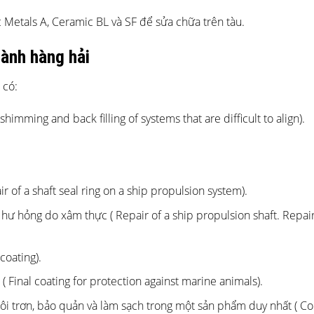
Metals A, Ceramic BL và SF để sửa chữa trên tàu.
gành hàng hải
 có:
himming and back filling of systems that are difficult to align).
 of a shaft seal ring on a ship propulsion system).
hư hỏng do xâm thực ( Repair of a ship propulsion shaft. Repai
coating).
( Final coating for protection against marine animals).
i trơn, bảo quản và làm sạch trong một sản phẩm duy nhất ( C