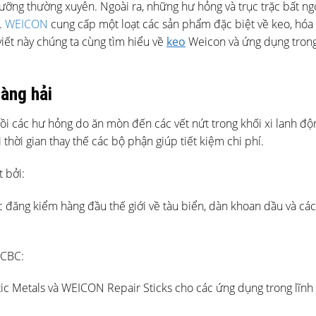
ưỡng thường xuyên. Ngoài ra, những hư hỏng và trục trặc bất ng
.
WEICON
cung cấp một loạt các sản phẩm đặc biệt về keo, hóa 
viết này chúng ta cùng tìm hiểu về
keo
Weicon và ứng dụng tron
àng hải
ồi các hư hỏng do ăn mòn đến các vết nứt trong khối xi lanh độ
 thời gian thay thế các bộ phận giúp tiết kiệm chi phí.
 bởi:
 đăng kiểm hàng đầu thế giới về tàu biển, dàn khoan dầu và cá
 CBC:
c Metals và WEICON Repair Sticks cho các ứng dụng trong lĩnh