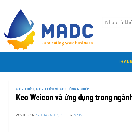
Skip
to
content
Tìm
kiếm:
TRANG
KIẾN THỨC
,
KIẾN THỨC VỀ KEO CÔNG NGHIỆP
Keo Weicon và ứng dụng trong ngành
POSTED ON
19 THÁNG TƯ, 2023
BY
MADC