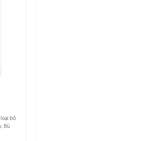
loại bỏ
y. Bù