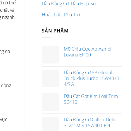
ờ có thể
Dầu Động Cơ, Dầu Hộp Số
chất và
Hoá chất - Phụ Trợ
g ngành
SẢN PHẨM
Mỡ Chịu Cực Áp Azmol
ng cơ
Luvana EP 00
Dầu Động Cơ SP Global
Truck Plus Turbo 15W40 CI-
4/SG
c công
Dầu Cắt Gọt Kim Loại Trim
SC410
 vực
Dầu Động Cơ Caltex Delo
Silver MG 15W40 CF-4