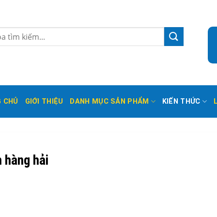
 CHỦ
GIỚI THIỆU
DANH MỤC SẢN PHẨM
KIẾN THỨC
 hàng hải