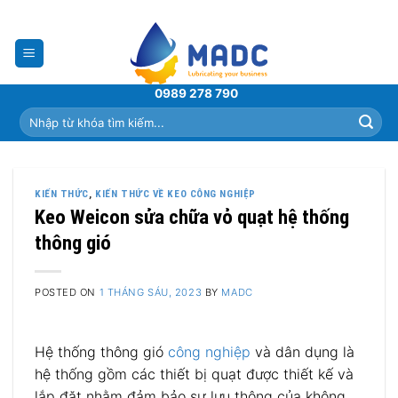
Skip
to
content
0989 278 790
Tìm
kiếm:
KIẾN THỨC
,
KIẾN THỨC VỀ KEO CÔNG NGHIỆP
Keo Weicon sửa chữa vỏ quạt hệ thống
thông gió
POSTED ON
1 THÁNG SÁU, 2023
BY
MADC
Hệ thống thông gió
công nghiệp
và dân dụng là
hệ thống gồm các thiết bị quạt được thiết kế và
lắp đặt nhằm đảm bảo sự lưu thông của không