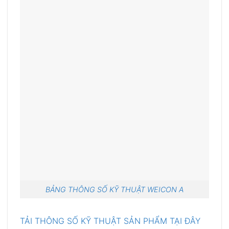
BẢNG THÔNG SỐ KỸ THUẬT WEICON A
TẢI THÔNG SỐ KỸ THUẬT SẢN PHẨM TẠI ĐÂY