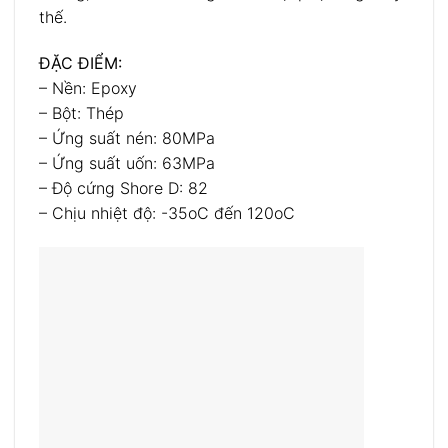
thế.
ĐẶC ĐIỂM:
– Nền: Epoxy
– Bột: Thép
– Ứng suất nén: 80MPa
– Ứng suất uốn: 63MPa
– Độ cứng Shore D: 82
– Chịu nhiệt độ: -35oC đến 120oC