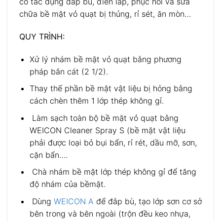
có tác dụng đắp bù, điền lấp, phục hồi và sửa
chữa bề mặt vỏ quạt bị thủng, rỉ sét, ăn mòn…
QUY TRÌNH:
Xử lý nhám bề mặt vỏ quạt bằng phương
pháp bắn cát (2 1/2).
Thay thế phần bề mặt vật liệu bị hỏng bằng
cách chèn thêm 1 lớp thép không gỉ.
Làm sạch toàn bộ bề mặt vỏ quạt bằng
WEICON Cleaner Spray S (bề mặt vật liệu
phải được loại bỏ bụi bẩn, rỉ rét, dầu mỡ, sơn,
cặn bẩn….
Chà nhám bề mặt lớp thép không gỉ để tăng
độ nhám của bềmặt.
Dùng
WEICON A
để đắp bù, tạo lớp sơn cơ sở
bên trong và bên ngoài (trộn đều keo nhựa,